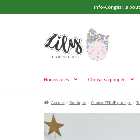
Info-Congés : la bou
Aller
Aller
à
au
la
contenu
navigation
Nouveautés
Choisir sa poupée
Accueil
Boutique
Choisir TENUE par âge
T