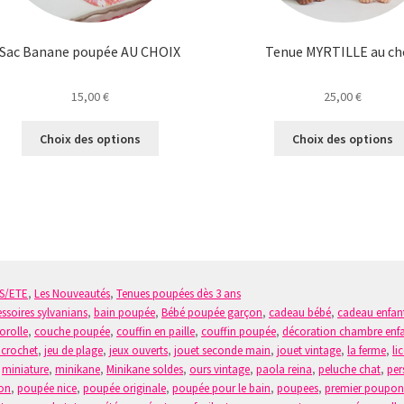
Sac Banane poupée AU CHOIX
Tenue MYRTILLE au ch
15,00
€
25,00
€
Ce
Choix des options
Choix des options
produit
a
plusieurs
variations.
Les
options
peuvent
être
S/ETE
,
Les Nouveautés
,
Tenues poupées dès 3 ans
choisies
ssoires sylvanians
,
bain poupée
,
Bébé poupée garçon
,
cadeau bébé
,
cadeau enfan
sur
orolle
,
couche poupée
,
couffin en paille
,
couffin poupée
,
décoration chambre enf
la
 crochet
,
jeu de plage
,
jeux ouverts
,
jouet seconde main
,
jouet vintage
,
la ferme
,
li
page
,
miniature
,
minikane
,
Minikane soldes
,
ours vintage
,
paola reina
,
peluche chat
,
per
du
on
,
poupée nice
,
poupée originale
,
poupée pour le bain
,
poupees
,
premier poupo