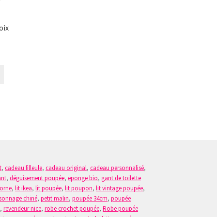
oix
Ce
produit
a
plusieurs
variations.
Les
options
peuvent
être
choisies
t
,
cadeau filleule
,
cadeau original
,
cadeau personnalisé
,
sur
ant
,
déguisement poupée
,
eponge bio
,
gant de toilette
la
corne
,
lit ikea
,
lit poupée
,
lit poupon
,
lit vintage poupée
,
page
sonnage chiné
,
petit malin
,
poupée 34cm
,
poupée
du
n
,
revendeur nice
,
robe crochet poupée
,
Robe poupée