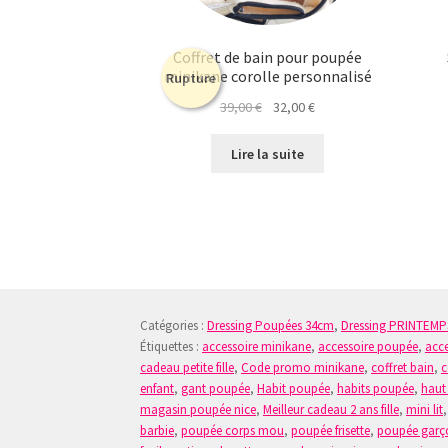
Coffret de bain pour poupée
minikane corolle personnalisé
Rupture
Le
Le
39,00
€
32,00
€
prix
prix
initial
actuel
Lire la suite
était :
est :
39,00 €.
32,00 €.
Catégories :
Dressing Poupées 34cm
,
Dressing PRINTEMP
Étiquettes :
accessoire minikane
,
accessoire poupée
,
acce
cadeau petite fille
,
Code promo minikane
,
coffret bain
,
c
enfant
,
gant poupée
,
Habit poupée
,
habits poupée
,
haut
magasin poupée nice
,
Meilleur cadeau 2 ans fille
,
mini lit
barbie
,
poupée corps mou
,
poupée frisette
,
poupée garç