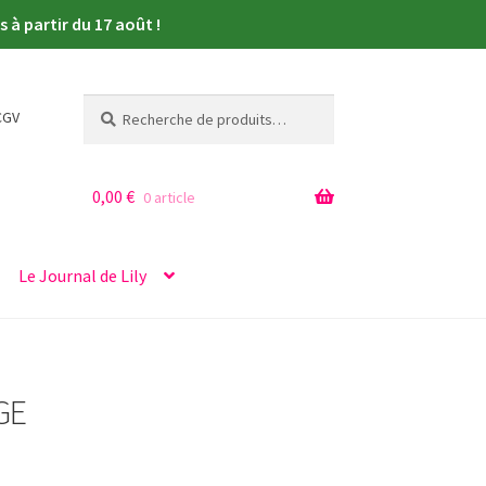
à partir du 17 août !
Recherche
Recherche
CGV
pour :
0,00
€
0 article
Le Journal de Lily
GE