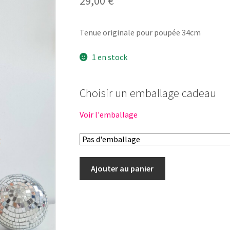
29,00
€
Tenue originale pour poupée 34cm
1 en stock
Choisir un emballage cadeau
Voir l'emballage
quantité
Ajouter au panier
de
Tenue
poupée
34cm
BEIGE