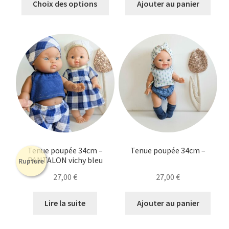
Choix des options
Ajouter au panier
produit
a
plusieurs
variations.
Les
options
peuvent
être
choisies
sur
la
Tenue poupée 34cm –
Tenue poupée 34cm –
page
PANTALON vichy bleu
Rupture
du
27,00
€
27,00
€
produit
Lire la suite
Ajouter au panier