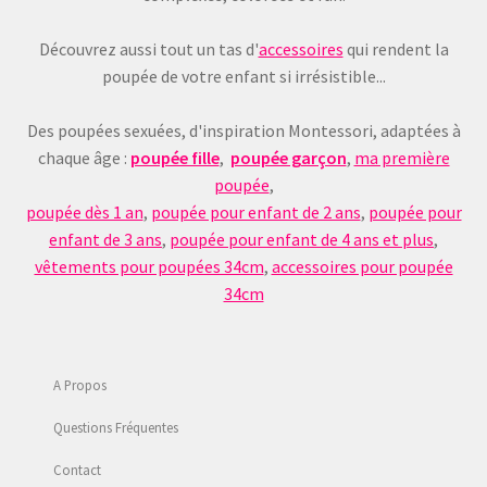
Découvrez aussi tout un tas d'
accessoires
qui rendent la
poupée de votre enfant si irrésistible...
Des poupées sexuées, d'inspiration Montessori, adaptées à
chaque âge :
poupée fille
,
poupée garçon
,
ma première
poupée
,
poupée dès 1 an
,
poupée pour enfant de 2 ans
,
poupée pour
enfant de 3 ans
,
poupée pour enfant de 4 ans et plus
,
vêtements pour poupées 34cm
,
accessoires pour poupée
34cm
A Propos
Questions Fréquentes
Contact