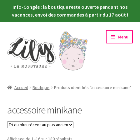
Info-Congés : la boutique reste ouverte pendant nos
vacances, envoi des commandes à partir du 17 août !
Aller
Aller
Menu
à
au
la
contenu
navigation
Ouvrir
Nouveautés
le
Accueil
Boutique
Produits identifiés “accessoire minikane”
menu
Ouvrir
Choisir sa poupée
enfant
le
accessoire minikane
menu
Ouvrir
Habiller sa poupée
enfant
le
menu
Newsletter
enfant
Trié
Affichage de 1–16 sur 180 résultats