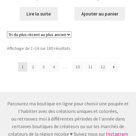
Lire la suite
Ajouter au panier
Trié
Affichage de 1–16 sur 180 résultats
du
plus
1
2
3
4
…
10
11
12
récent
au
plus
ancien
Parcourez ma boutique en ligne pour choisir une poupée et
l'habiller avec des créations uniques et colorées,
ou retrouvez moi à différentes périodes de l'année dans
certaines boutiques de créateurs ou sur les marchés de
créateurs de la région niçoise ♥ Suivez nous sur
Instagram