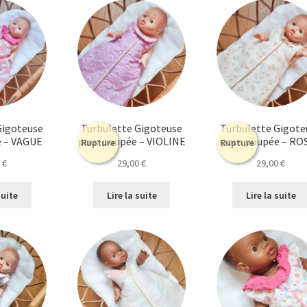
Gigoteuse
Turbulette Gigoteuse
Turbulette Gigote
e – VAGUE
pour poupée – VIOLINE
pour poupée – RO
Rupture
Rupture
0
€
29,00
€
29,00
€
suite
Lire la suite
Lire la suite