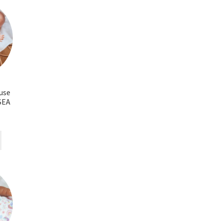
use
SEA