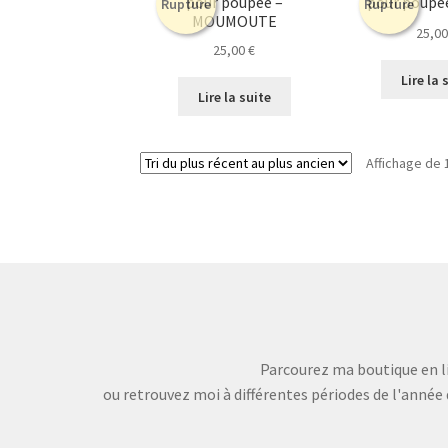
pour poupée –
pour poupé
Rupture
Rupture
MOUMOUTE
25,0
25,00
€
Lire la 
Lire la suite
Affichage de 
Parcourez ma boutique en li
ou retrouvez moi à différentes périodes de l'année 