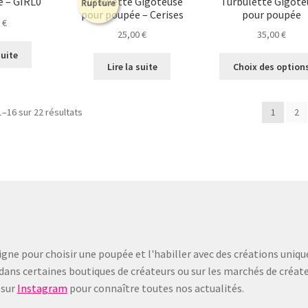
e – GIRL0
Turbulette Gigoteuse
Turbulette Gigote
Rupture
pour poupée – Cerises
pour poupée
0
€
25,00
€
35,00
€
suite
Lire la suite
Choix des option
Trié
1–16 sur 22 résultats
1
2
du
plus
récent
au
plus
ancien
gne pour choisir une poupée et l'habiller avec des créations uniqu
dans certaines boutiques de créateurs ou sur les marchés de créate
sur
Instagram
pour connaître toutes nos actualités.