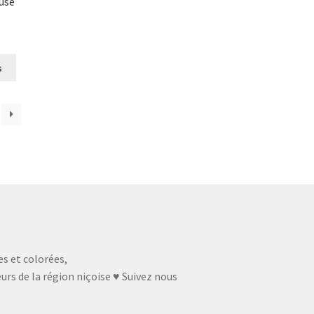
use
Ce
s
produit
a
plusieurs
variations.
Les
options
peuvent
être
choisies
sur
la
page
es et colorées,
du
urs de la région niçoise ♥ Suivez nous
produit