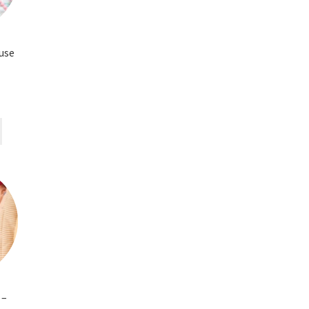
use
 –