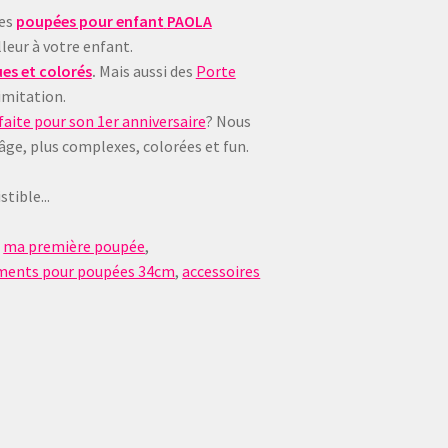
ues
poupées pour enfant
PAOLA
leur à votre enfant.
es et colorés
.
Mais aussi des
Porte
imitation.
aite pour son 1er anniversaire
? Nous
 âge, plus complexes, colorées et fun.
tible...
,
ma première poupée
,
ments pour poupées 34cm
,
accessoires