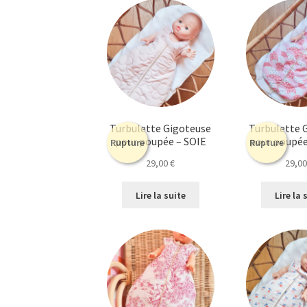
Turbulette Gigoteuse
Turbulette 
pour poupée – SOIE
pour poupé
Rupture
Rupture
29,00
€
29,0
Lire la suite
Lire la 