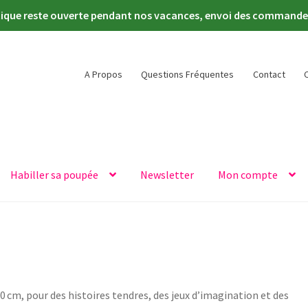
tique reste ouverte pendant nos vacances, envoi des commandes 
A Propos
Questions Fréquentes
Contact
Habiller sa poupée
Newsletter
Mon compte
 cm, pour des histoires tendres, des jeux d’imagination et des