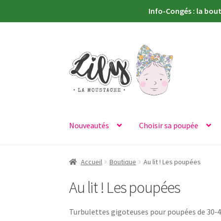
Info-Congés : la bou
Aller
Aller
à
au
la
contenu
navigation
Nouveautés
Choisir sa poupée
Accueil
Boutique
Au lit ! Les poupées
Au lit ! Les poupées
Turbulettes gigoteuses pour poupées de 30‑40