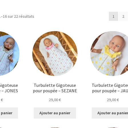
Trié
1–16 sur 22 résultats
1
2
du
plus
récent
au
plus
ancien
Gigoteuse
Turbulette Gigoteuse
Turbulette Gigote
e – JONES
pour poupée – SEZANE
pour poupée – JA
0
€
29,00
€
29,00
€
 panier
Ajouter au panier
Ajouter au panie