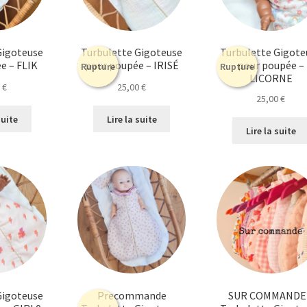
Gigoteuse
Turbulette Gigoteuse
Turbulette Gigote
e – FLIK
pour poupée – IRISÉ
pour poupée –
Rupture
Rupture
LICORNE
0
€
25,00
€
25,00
€
suite
Lire la suite
Lire la suite
Gigoteuse
Precommande
SUR COMMANDE