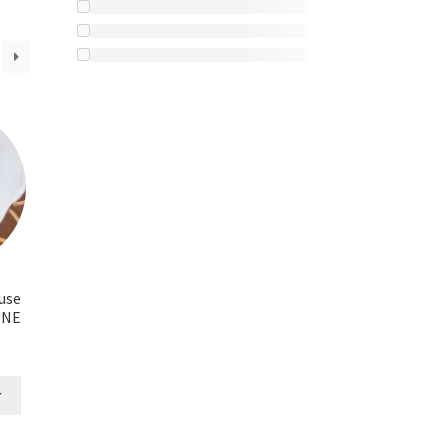
use
UNE
r