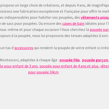
 propose un large choix de créations, et depuis 4 ans, de magnifiq
sissez une fabrication européenne et française pour offrir le meil
les indispensables pour habiller vos poupées, des
vêtements uniqu
on de sacs pour poupées. Ou encore des
capes de bain
idéales pour l'
 à vous-même et pour chaque occasion ! Vous cherchez la
poupée parf
e toujours à la poupée, nous lui proposons des tenues adaptées à son
un tas d'
accessoires
qui rendent la poupée de votre enfant si irrésis
 Montessori, adaptées à chaque âge :
poupée fille
,
poupée garçon
e pour enfant de 3 ans
,
poupée pour enfant de 4 ans et plus
,
vête
pour poupée 34cm