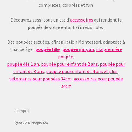
complexes, colorées et fun.
Découvrez aussi tout un tas d'
accessoires
qui rendent la
poupée de votre enfant si irrésistible...
Des poupées sexuées, d'inspiration Montessori, adaptées à
chaque âge :
poupée fille
,
poupée garçon
,
ma première
poupée
,
poupée dès 1 an
,
poupée pour enfant de 2 ans
,
poupée pour
enfant de 3 ans
,
poupée pour enfant de 4 ans et plus
,
vêtements pour poupées 34cm
,
accessoires pour poupée
34cm
A Propos
Questions Fréquentes