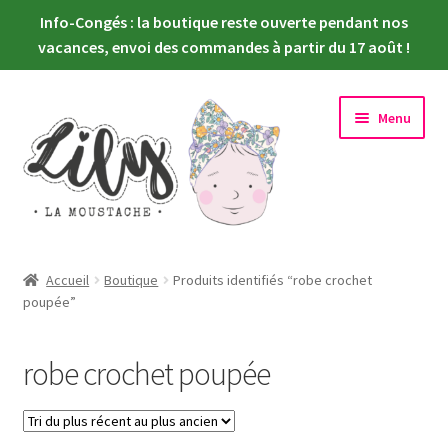
Info-Congés : la boutique reste ouverte pendant nos
vacances, envoi des commandes à partir du 17 août !
Aller
Aller
Menu
à
au
la
contenu
navigation
Ouvrir
Nouveautés
le
Accueil
Boutique
Produits identifiés “robe crochet
menu
Ouvrir
poupée”
Choisir sa poupée
enfant
le
menu
Ouvrir
Habiller sa poupée
robe crochet poupée
enfant
le
menu
Newsletter
enfant