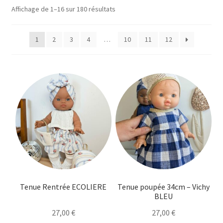
Ouvrir
Mon compte
Trié
Affichage de 1–16 sur 180 résultats
le
du
menu
plus
Ouvrir
Le Journal de Lily
1
2
3
4
…
10
11
12
récent
enfant
le
au
menu
plus
enfant
ancien
Tenue Rentrée ECOLIERE
Tenue poupée 34cm – Vichy
BLEU
27,00
€
27,00
€