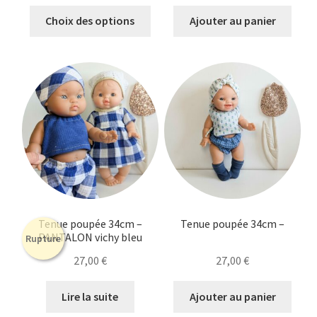
Ce
Choix des options
Ajouter au panier
produit
a
plusieurs
variations.
Les
options
peuvent
être
choisies
sur
la
Tenue poupée 34cm –
Tenue poupée 34cm –
page
PANTALON vichy bleu
Rupture
du
27,00
€
27,00
€
produit
Lire la suite
Ajouter au panier