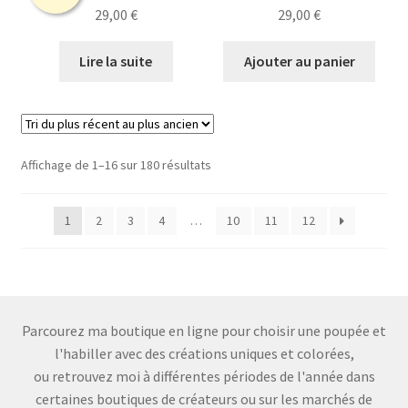
29,00
€
29,00
€
Lire la suite
Ajouter au panier
Trié
Affichage de 1–16 sur 180 résultats
du
plus
1
2
3
4
…
10
11
12
récent
au
plus
ancien
Parcourez ma boutique en ligne pour choisir une poupée et
l'habiller avec des créations uniques et colorées,
ou retrouvez moi à différentes périodes de l'année dans
certaines boutiques de créateurs ou sur les marchés de