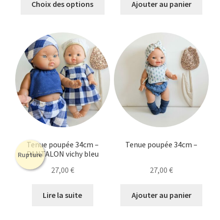
Choix des options
Ajouter au panier
produit
a
plusieurs
variations.
Les
options
peuvent
être
choisies
sur
la
Tenue poupée 34cm –
Tenue poupée 34cm –
page
PANTALON vichy bleu
Rupture
du
27,00
€
27,00
€
produit
Lire la suite
Ajouter au panier