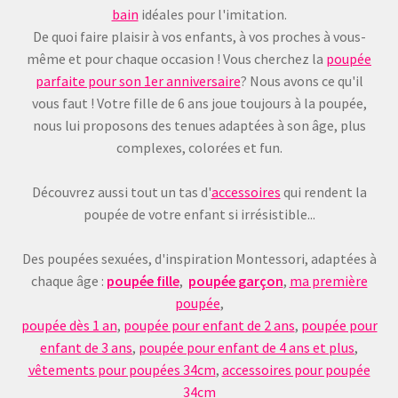
bain
idéales pour l'imitation.
De quoi faire plaisir à vos enfants, à vos proches à vous-
même et pour chaque occasion ! Vous cherchez la
poupée
parfaite pour son 1er anniversaire
? Nous avons ce qu'il
vous faut ! Votre fille de 6 ans joue toujours à la poupée,
nous lui proposons des tenues adaptées à son âge, plus
complexes, colorées et fun.
Découvrez aussi tout un tas d'
accessoires
qui rendent la
poupée de votre enfant si irrésistible...
Des poupées sexuées, d'inspiration Montessori, adaptées à
chaque âge :
poupée fille
,
poupée garçon
,
ma première
poupée
,
poupée dès 1 an
,
poupée pour enfant de 2 ans
,
poupée pour
enfant de 3 ans
,
poupée pour enfant de 4 ans et plus
,
vêtements pour poupées 34cm
,
accessoires pour poupée
34cm