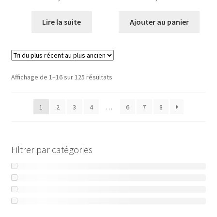
Lire la suite
Ajouter au panier
Trié
Affichage de 1–16 sur 125 résultats
du
plus
1
2
3
4
…
6
7
8
récent
au
plus
ancien
Filtrer par catégories