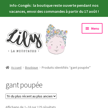
Info-Congés : la boutique reste ouverte pendant nos
vacances, envoi des commandes à partir du 17 août !
Aller
Aller
Menu
à
au
la
contenu
navigation
Ouvrir
Nouveautés
le
Accueil
Boutique
Produits identifiés “gant poupée”
menu
Ouvrir
Choisir sa poupée
enfant
le
gant poupée
menu
Ouvrir
Habiller sa poupée
enfant
le
menu
Newsletter
enfant
Trié
Affichage de 1–16 sur 125 résultats