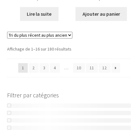
Lire la suite
Ajouter au panier
Trié
Affichage de 1–16 sur 180 résultats
du
plus
1
2
3
4
…
10
11
12
récent
au
plus
ancien
Filtrer par catégories