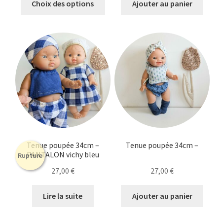
Choix des options
Ajouter au panier
produit
a
plusieurs
variations.
Les
options
peuvent
être
choisies
sur
la
Tenue poupée 34cm –
Tenue poupée 34cm –
page
PANTALON vichy bleu
Rupture
du
27,00
€
27,00
€
produit
Lire la suite
Ajouter au panier