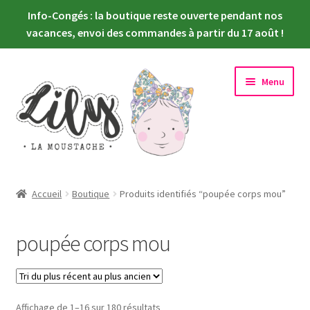
Info-Congés : la boutique reste ouverte pendant nos
vacances, envoi des commandes à partir du 17 août !
Aller
Aller
Menu
à
au
la
contenu
navigation
Ouvrir
Nouveautés
le
Accueil
Boutique
Produits identifiés “poupée corps mou”
menu
Ouvrir
Choisir sa poupée
enfant
le
poupée corps mou
menu
Ouvrir
Habiller sa poupée
enfant
le
menu
Newsletter
enfant
Trié
Affichage de 1–16 sur 180 résultats