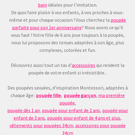
bain
idéales pour l'imitation.
De quoi faire plaisir à vos enfants, à vos proches à vous-
même et pour chaque occasion ! Vous cherchez la
poupée
parfaite pour son 1er anniversaire
? Nous avons ce qu'il
vous faut ! Votre fille de 6 ans joue toujours à la poupée,
nous lui proposons des tenues adaptées à son âge, plus
complexes, colorées et fun.
Découvrez aussi tout un tas d'
accessoires
qui rendent la
poupée de votre enfant si irrésistible...
Des poupées sexuées, d'inspiration Montessori, adaptées à
chaque âge :
poupée fille
,
poupée garçon
,
ma première
poupée
,
poupée dès 1 an
,
poupée pour enfant de 2 ans
,
poupée pour
enfant de 3 ans
,
poupée pour enfant de 4 ans et plus
,
vêtements pour poupées 34cm
,
accessoires pour poupée
34cm