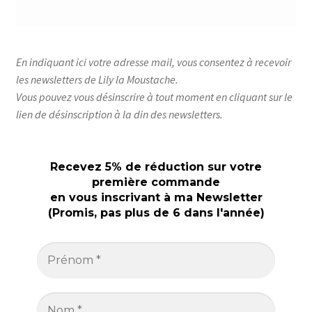
Ouvrir
Mon compte
le
menu
Ouvrir
Le Journal de Lily
enfant
En indiquant ici votre adresse mail, vous consentez à recevoir
le
les newsletters de Lily la Moustache.
menu
Vous pouvez vous désinscrire à tout moment en cliquant sur le
enfant
lien de désinscription à la din des newsletters.
Recevez 5% de réduction sur votre
première commande
en vous inscrivant à ma Newsletter
(Promis, pas plus de 6 dans l'année)