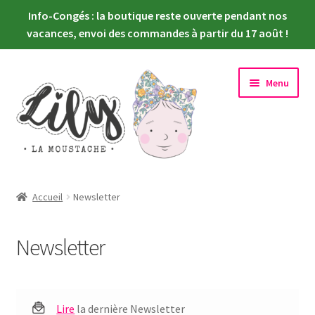
Info-Congés : la boutique reste ouverte pendant nos
vacances, envoi des commandes à partir du 17 août !
Aller
Aller
Menu
à
au
la
contenu
navigation
Ouvrir
Nouveautés
le
Accueil
Newsletter
menu
Ouvrir
Choisir sa poupée
enfant
le
Newsletter
menu
Ouvrir
Habiller sa poupée
enfant
le
menu
Newsletter
enfant
Lire
la dernière Newsletter