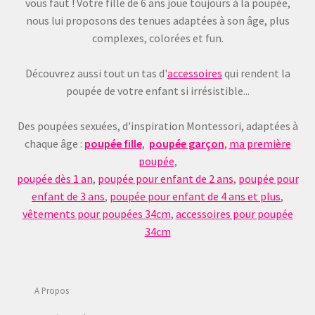
vous faut ! Votre fille de 6 ans joue toujours à la poupée,
nous lui proposons des tenues adaptées à son âge, plus
complexes, colorées et fun.
Découvrez aussi tout un tas d'
accessoires
qui rendent la
poupée de votre enfant si irrésistible...
Des poupées sexuées, d'inspiration Montessori, adaptées à
chaque âge :
poupée fille
,
poupée garçon
,
ma première
poupée
,
poupée dès 1 an
,
poupée pour enfant de 2 ans
,
poupée pour
enfant de 3 ans
,
poupée pour enfant de 4 ans et plus
,
vêtements pour poupées 34cm
,
accessoires pour poupée
34cm
Recevez 5% de réduction sur votre première
commande en vous inscrivant à ma Newsletter
(Promis, pas plus de 6 dans l'année)
A Propos