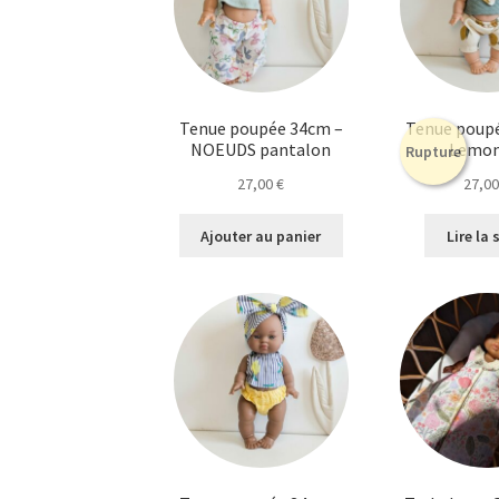
peuvent
être
choisies
sur
la
Tenue poupée 34cm –
Tenue poup
page
NOEUDS pantalon
Lemo
Rupture
du
27,00
€
27,0
produit
Ajouter au panier
Lire la 