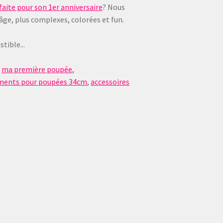
aite pour son 1er anniversaire
? Nous
 âge, plus complexes, colorées et fun.
tible...
,
ma première poupée
,
ments pour poupées 34cm
,
accessoires