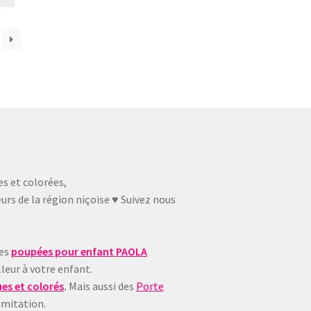
es et colorées,
urs de la région niçoise ♥ Suivez nous
ues
poupées pour enfant
PAOLA
leur à votre enfant.
es et colorés
.
Mais aussi des
Porte
imitation.