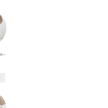
m –
r