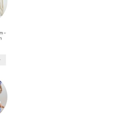
m –
n
r