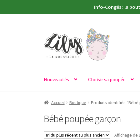
Info-Congés : la bou
Aller
Aller
à
au
la
contenu
navigation
Nouveautés
Choisir sa poupée
Accueil
Boutique
Produits identifiés “Béb
Bébé poupée garçon
Affichage de 