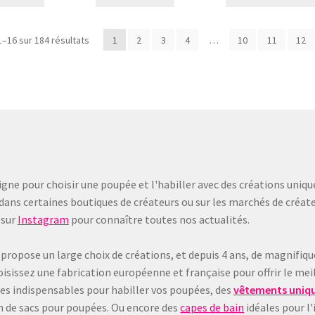
Trié
1–16 sur 184 résultats
1
2
3
4
…
10
11
12
du
plus
récent
au
plus
ancien
gne pour choisir une poupée et l'habiller avec des créations uniqu
dans certaines boutiques de créateurs ou sur les marchés de créate
sur
Instagram
pour connaître toutes nos actualités.
 propose un large choix de créations, et depuis 4 ans, de magnifiq
sissez une fabrication européenne et française pour offrir le meil
les indispensables pour habiller vos poupées, des
vêtements uniqu
on de sacs pour poupées. Ou encore des
capes de bain
idéales pour l'