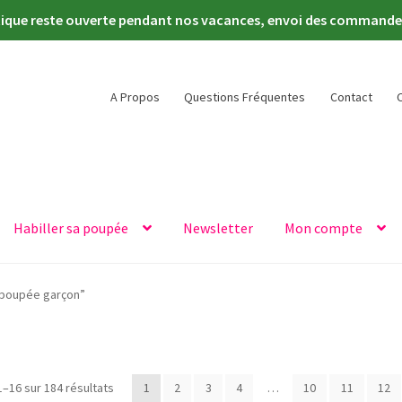
tique reste ouverte pendant nos vacances, envoi des commandes 
A Propos
Questions Fréquentes
Contact
Habiller sa poupée
Newsletter
Mon compte
é poupée garçon”
Trié
1–16 sur 184 résultats
1
2
3
4
…
10
11
12