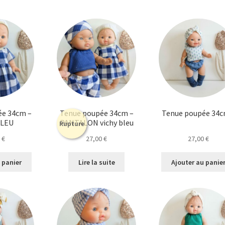
du
plus
récent
au
plus
ancien
ée 34cm –
Tenue poupée 34cm –
Tenue poupée 34c
BLEU
PANTALON vichy bleu
Rupture
0
€
27,00
€
27,00
€
 panier
Lire la suite
Ajouter au panie