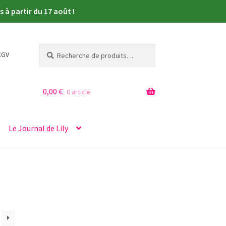
à partir du 17 août !
Recherche
Recherche
CGV
pour :
0,00
€
0 article
Le Journal de Lily