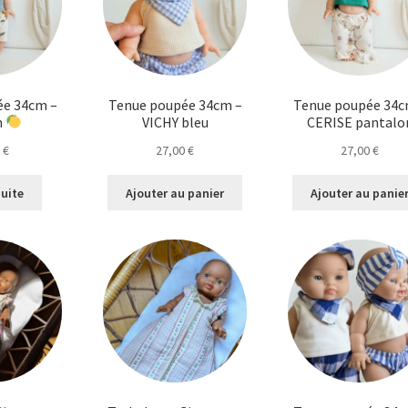
ée 34cm –
Tenue poupée 34cm –
Tenue poupée 34c
n
VICHY bleu
CERISE pantalo
0
€
27,00
€
27,00
€
suite
Ajouter au panier
Ajouter au panie