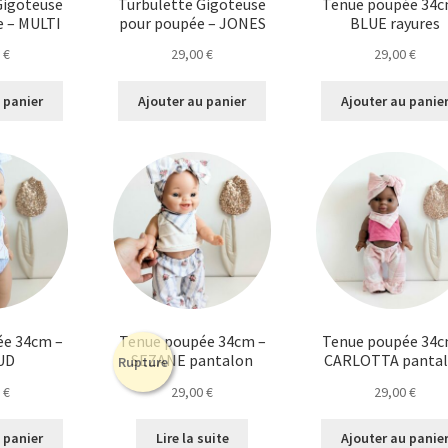
Gigoteuse
Turbulette Gigoteuse
Tenue poupée 34c
e – MULTI
pour poupée – JONES
BLUE rayures
0
€
29,00
€
29,00
€
 panier
Ajouter au panier
Ajouter au panie
ée 34cm –
Tenue poupée 34cm –
Tenue poupée 34c
UD
SEZANE pantalon
CARLOTTA panta
Rupture
0
€
29,00
€
29,00
€
 panier
Lire la suite
Ajouter au panie