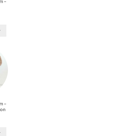
m –
r
m –
lon
r