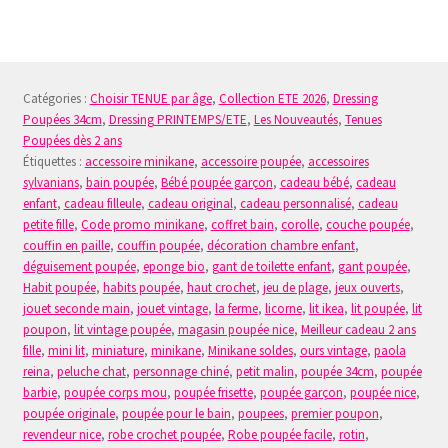
a
plusieurs
variations.
Les
Catégories :
Choisir TENUE par âge
,
Collection ETE 2026
,
Dressing
options
Poupées 34cm
,
Dressing PRINTEMPS/ETE
,
Les Nouveautés
,
Tenues
peuvent
Poupées dès 2 ans
être
Étiquettes :
accessoire minikane
,
accessoire poupée
,
accessoires
choisies
sylvanians
,
bain poupée
,
Bébé poupée garçon
,
cadeau bébé
,
cadeau
sur
enfant
,
cadeau filleule
,
cadeau original
,
cadeau personnalisé
,
cadeau
la
petite fille
,
Code promo minikane
,
coffret bain
,
corolle
,
couche poupée
,
couffin en paille
,
couffin poupée
,
décoration chambre enfant
,
page
déguisement poupée
,
eponge bio
,
gant de toilette enfant
,
gant poupée
,
du
Habit poupée
,
habits poupée
,
haut crochet
,
jeu de plage
,
jeux ouverts
,
produit
jouet seconde main
,
jouet vintage
,
la ferme
,
licorne
,
lit ikea
,
lit poupée
,
lit
poupon
,
lit vintage poupée
,
magasin poupée nice
,
Meilleur cadeau 2 ans
fille
,
mini lit
,
miniature
,
minikane
,
Minikane soldes
,
ours vintage
,
paola
reina
,
peluche chat
,
personnage chiné
,
petit malin
,
poupée 34cm
,
poupée
barbie
,
poupée corps mou
,
poupée frisette
,
poupée garçon
,
poupée nice
,
poupée originale
,
poupée pour le bain
,
poupees
,
premier poupon
,
revendeur nice
,
robe crochet poupée
,
Robe poupée facile
,
rotin
,