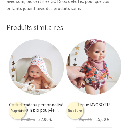
avec soin, bio certifiés GOTS ou oekotex pour que vos
enfants jouent avec des produits sains.
Produits similaires
Coffret cadeau personnalisé
Tenue MYOSOTIS
de bain bio poupée
Rupture
Rupture
minikane
Le
Le
Le
Le
39,00
€
32,00
€
25,00
€
15,00
€
prix
prix
prix
prix