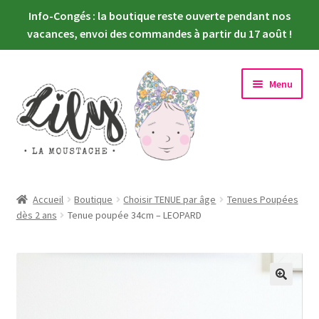
Info-Congés : la boutique reste ouverte pendant nos
vacances, envoi des commandes à partir du 17 août !
Aller
Aller
Menu
à
au
la
contenu
navigation
Ouvrir
Nouveautés
le
Accueil
Boutique
Choisir TENUE par âge
Tenues Poupées
menu
Ouvrir
dès 2 ans
Tenue poupée 34cm – LEOPARD
Choisir sa poupée
enfant
le
menu
Ouvrir
Habiller sa poupée
enfant
le
menu
Newsletter
enfant