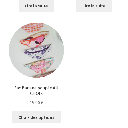
initial
actuel
initial
actuel
Lire la suite
Lire la suite
était :
est :
était :
est :
39,00 €.
32,00 €.
25,00 €.
15,00 €.
Sac Banane poupée AU
CHOIX
15,00
€
Ce
Choix des options
produit