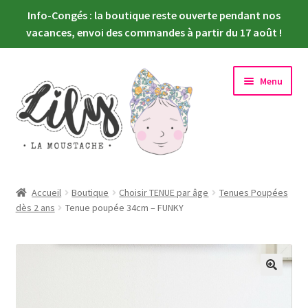
Info-Congés : la boutique reste ouverte pendant nos
vacances, envoi des commandes à partir du 17 août !
Aller
Aller
Menu
à
au
la
contenu
navigation
Ouvrir
Nouveautés
le
Accueil
Boutique
Choisir TENUE par âge
Tenues Poupées
menu
Ouvrir
dès 2 ans
Tenue poupée 34cm – FUNKY
Choisir sa poupée
enfant
le
menu
Ouvrir
Habiller sa poupée
enfant
le
menu
Newsletter
enfant