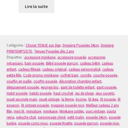
Lire la suite
Catégories :
Choisir TENUE par âge
,
Dressing Poupées 34cm
,
Dressing
PRINTEMPS/ETE
,
Tenues Poupées dès 2 ans
Étiquettes :
accessoire minikane
,
accessoire poupée
,
accessoires
sylvanians
,
bain poupée
,
Bébé poupée garçon
,
cadeau bébé
,
cadeau
enfant
,
cadeau filleule
,
cadeau original
,
cadeau personnalisé
,
cadeau
petite fille
,
Code promo minikane
,
coffret bain
,
corolle
,
couche poupée
,
couffin en paille
,
couffin poupée
,
décoration chambre enfant
,
déguisement poupée
,
eponge bio
,
gant de toilette enfant
,
gant poupée
,
Habit poupée
,
habits poupée
,
haut crochet
,
jeu de plage
,
jeux ouverts
,
jouet seconde main
,
jouet vintage
,
la ferme
,
licorne
,
lit ikea
,
lit poupée
,
lit
poupon
,
lit vintage poupée
,
magasin poupée nice
,
Meilleur cadeau 2 ans
fille
,
mini lit
,
miniature
,
minikane
,
Minikane soldes
,
ours vintage
,
paola
reina
,
peluche chat
,
personnage chiné
,
petit malin
,
poupée 34cm
,
poupée
barbie
,
poupée corps mou
,
poupée frisette
,
poupée garçon
,
poupée nice
,