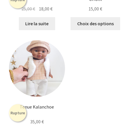
Le
Le
25,00
€
18,00
€
15,00
€
prix
prix
Ce
initial
actuel
Lire la suite
Choix des options
prod
était :
est :
a
25,00 €.
18,00 €.
plusi
varia
Les
opti
peuv
être
chois
sur
la
Tenue Kalanchoe
page
Rupture
du
35,00
€
prod