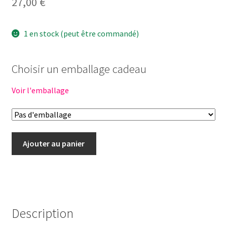
27,00
€
1 en stock (peut être commandé)
Choisir un emballage cadeau
Voir l'emballage
quantité
Ajouter au panier
de
Tenue
poupée
34cm
-
Description
FUNKY