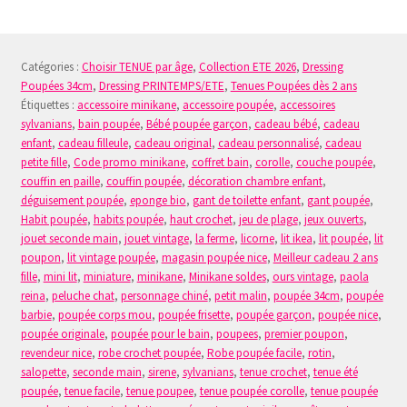
plusieurs
variations.
Les
Catégories :
Choisir TENUE par âge
,
Collection ETE 2026
,
Dressing
options
Poupées 34cm
,
Dressing PRINTEMPS/ETE
,
Tenues Poupées dès 2 ans
peuvent
Étiquettes :
accessoire minikane
,
accessoire poupée
,
accessoires
être
sylvanians
,
bain poupée
,
Bébé poupée garçon
,
cadeau bébé
,
cadeau
choisies
enfant
,
cadeau filleule
,
cadeau original
,
cadeau personnalisé
,
cadeau
sur
petite fille
,
Code promo minikane
,
coffret bain
,
corolle
,
couche poupée
,
la
couffin en paille
,
couffin poupée
,
décoration chambre enfant
,
déguisement poupée
,
eponge bio
,
gant de toilette enfant
,
gant poupée
,
page
Habit poupée
,
habits poupée
,
haut crochet
,
jeu de plage
,
jeux ouverts
,
du
jouet seconde main
,
jouet vintage
,
la ferme
,
licorne
,
lit ikea
,
lit poupée
,
lit
produit
poupon
,
lit vintage poupée
,
magasin poupée nice
,
Meilleur cadeau 2 ans
fille
,
mini lit
,
miniature
,
minikane
,
Minikane soldes
,
ours vintage
,
paola
reina
,
peluche chat
,
personnage chiné
,
petit malin
,
poupée 34cm
,
poupée
barbie
,
poupée corps mou
,
poupée frisette
,
poupée garçon
,
poupée nice
,
poupée originale
,
poupée pour le bain
,
poupees
,
premier poupon
,
revendeur nice
,
robe crochet poupée
,
Robe poupée facile
,
rotin
,
salopette
,
seconde main
,
sirene
,
sylvanians
,
tenue crochet
,
tenue été
poupée
,
tenue facile
,
tenue poupee
,
tenue poupée corolle
,
tenue poupée