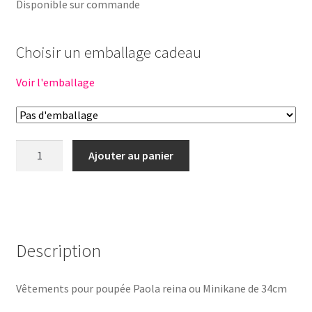
Disponible sur commande
Choisir un emballage cadeau
Voir l'emballage
quantité
Ajouter au panier
de
Tenue
poupée
34cm
-
Description
FROUFROU
Vêtements pour poupée Paola reina ou Minikane de 34cm