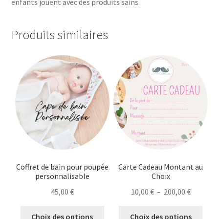
enfants jouent avec des produits sains.
Produits similaires
Coffret de bain pour poupée
Carte Cadeau Montant au
personnalisable
Choix
Plage
45,00
€
10,00
€
–
200,00
€
de
Ce
Ce
prix :
Choix des options
Choix des options