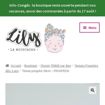
Info-Congés : la boutique reste ouverte pendant nos
vacances, envoi des commandes à partir du 17 août !
Aller
Aller
Menu
à
au
la
contenu
navigation
Ouvrir
Nouveautés
le
Accueil
Boutique
Choisir TENUE par âge
Tenues Poupées
menu
Ouvrir
dès 2 ans
Tenue poupée 34cm – FROUFROU
Choisir sa poupée
enfant
le
menu
Ouvrir
Habiller sa poupée
enfant
le
menu
Newsletter
enfant