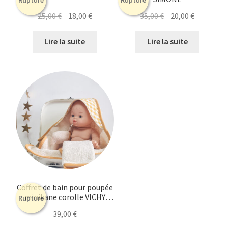
Le
Le
Le
Le
25,00
€
18,00
€
35,00
€
20,00
€
prix
prix
prix
prix
initial
actuel
initial
actuel
Lire la suite
Lire la suite
était :
est :
était :
est :
25,00 €.
18,00 €.
35,00 €.
20,00 €.
Coffret de bain pour poupée
minikane corolle VICHY
Rupture
MOUTARDE
39,00
€