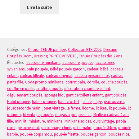
Lire la suite
Catégories :
Choisir TENUE par âge
,
Collection ETE 2026
,
Dressing
Poupées 34cm
,
Dressing PRINTEMPS/ETE
,
Tenues Poupées dès 2 ans
Étiquettes :
accessoire minikane
,
accessoire poupée
,
accessoires
sylvanians
,
bain poupée
,
Bébé poupée garçon
,
cadeau bébé
,
cadeau
enfant
,
cadeau filleule
,
cadeau original
,
cadeau personnalisé
,
cadeau
petite fille
,
Code promo minikane
,
coffret bain
,
corolle
,
couche poupée
,
couffin en paille
,
couffin poupée
,
décoration chambre enfant
,
déguisement poupée
,
eponge bio
,
gant de toilette enfant
,
gant poupée
,
Habit poupée
,
habits poupée
,
haut crochet
,
jeu de plage
,
jeux ouverts
,
jouet seconde main
,
jouet vintage
,
la ferme
,
licorne
,
lit ikea
,
lit poupée
,
lit
poupon
,
lit vintage poupée
,
magasin poupée nice
,
Meilleur cadeau 2 ans
fille
,
mini lit
,
miniature
,
minikane
,
Minikane soldes
,
ours vintage
,
paola
reina
,
peluche chat
,
personnage chiné
,
petit malin
,
poupée 34cm
,
poupée
barbie
,
poupée corps mou
,
poupée frisette
,
poupée garçon
,
poupée nice
,