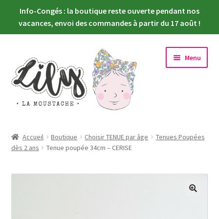
Info-Congés : la boutique reste ouverte pendant nos
vacances, envoi des commandes à partir du 17 août !
Aller
Aller
Menu
à
au
la
contenu
navigation
Ouvrir
Nouveautés
le
Accueil
Boutique
Choisir TENUE par âge
Tenues Poupées
menu
Ouvrir
dès 2 ans
Tenue poupée 34cm – CERISE
Choisir sa poupée
enfant
le
menu
Ouvrir
Habiller sa poupée
enfant
le
menu
Newsletter
enfant