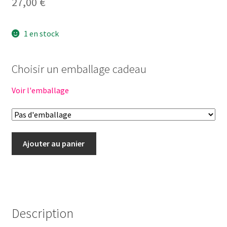
27,00
€
1 en stock
Choisir un emballage cadeau
Voir l'emballage
quantité
Ajouter au panier
de
Tenue
poupée
34cm
-
Description
CERISE