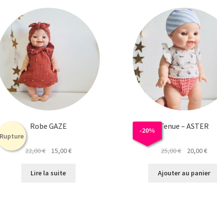
Robe GAZE
Tenue – ASTER
-
20
%
Rupture
Le
Le
Le
Le
22,00
€
15,00
€
25,00
€
20,00
€
prix
prix
prix
pri
initial
actuel
initial
act
Lire la suite
Ajouter au panier
était :
est :
était :
est 
22,00 €.
15,00 €.
25,00 €.
20,