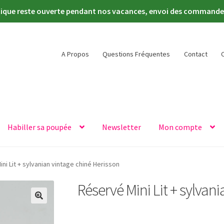
tique reste ouverte pendant nos vacances, envoi des commandes 
A Propos
Questions Fréquentes
Contact
Habiller sa poupée
Newsletter
Mon compte
ni Lit + sylvanian vintage chiné Herisson
Réservé Mini Lit + sylvan