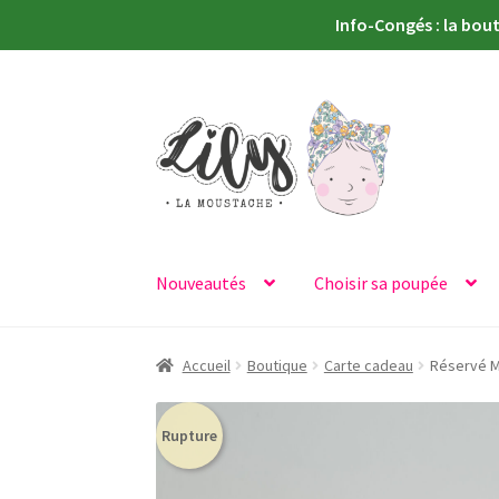
Info-Congés : la bou
Aller
Aller
à
au
la
contenu
navigation
Nouveautés
Choisir sa poupée
Accueil
Boutique
Carte cadeau
Réservé Mi
Rupture