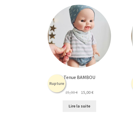
Tenue BAMBOU
Rupture
Le
Le
25,00
€
15,00
€
prix
prix
initial
actuel
Lire la suite
était :
est :
25,00 €.
15,00 €.