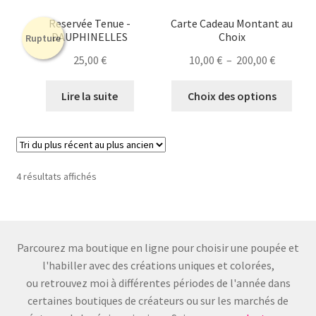
Reservée Tenue -
Carte Cadeau Montant au
DAUPHINELLES
Choix
Rupture
Plage
25,00
€
10,00
€
–
200,00
€
de
Ce
prix :
Lire la suite
Choix des options
prod
10,00 €
a
à
plusi
200,00 €
varia
Les
Trié
4 résultats affichés
du
opti
plus
peuv
récent
être
au
chois
Parcourez ma boutique en ligne pour choisir une poupée et
plus
sur
l'habiller avec des créations uniques et colorées,
ancien
la
ou retrouvez moi à différentes périodes de l'année dans
page
certaines boutiques de créateurs ou sur les marchés de