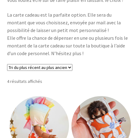
Vous voulez être sûr de faire plaisir en laissant le choix ?
Ouvrir
Mon compte
le
La carte cadeau est la parfaite option. Elle sera du
menu
Ouvrir
Le Journal de Lily
montant que vous choisissez, envoyée par mail avec la
enfant
le
possibilité de laisser un petit mot personnalisé !
menu
Elle offre la chance de dépenser en une ou plusieurs fois le
enfant
montant de la carte cadeau sur toute la boutique à l’aide
d’un code personnel. N’hésitez plus !
Trié
4 résultats affichés
du
plus
récent
au
plus
ancien