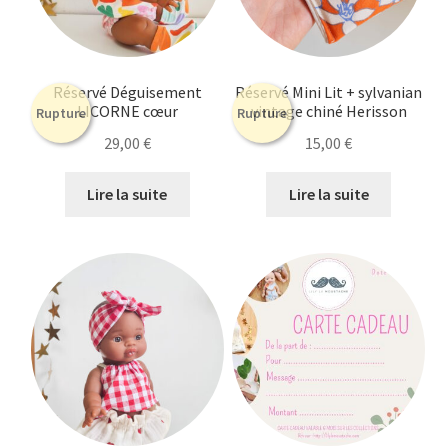
Réservé Déguisement
Réservé Mini Lit + sylvanian
LICORNE cœur
vintage chiné Herisson
Rupture
Rupture
29,00
€
15,00
€
Lire la suite
Lire la suite