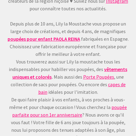
du
créateurs de la région niçoise ♥ Suivez nous sur
Instagram
prod
pour connaître toutes nos actualités.
Depuis plus de 10 ans, Lily la Moustache vous propose un
large choix de créations, et depuis 4 ans, de magnifiques
poupées pour enfant
PAOLA REINA
fabriquées en Espagne.
Choisissez une fabrication européenne et française pour
offrir le meilleur à votre enfant.
Vous trouverez aussi sur Lily la moustache tous les
indispensables pour habiller vos poupées, des
vêtements
uniques et colorés
.
Mais aussi des
Porte Poupées
, une
collection de sacs pour poupées. Ou encore des
capes de
bain
idéales pour l'imitation.
De quoi faire plaisir à vos enfants, à vos proches à vous-
même et pour chaque occasion ! Vous cherchez la
poupée
parfaite pour son 1er anniversaire
? Nous avons ce qu'il
vous faut ! Votre fille de 6 ans joue toujours à la poupée,
nous lui proposons des tenues adaptées à son âge, plus