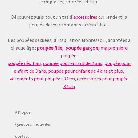
complexes, colorées et fun.
Découvrez aussi tout un tas d'
accessoires
qui rendent la
poupée de votre enfant si irrésistible...
Des poupées sexuées, d'inspiration Montessori, adaptées à
chaque âge :
poupée fille
,
poupée garçon
,
ma première
poupée
,
poupée dès 1 an
,
poupée pour enfant de 2 ans
,
poupée pour
enfant de 3 ans
,
poupée pour enfant de 4 ans et plus
,
vêtements pour poupées 34cm
,
accessoires pour poupée
34cm
A Propos
Questions Fréquentes
Contact