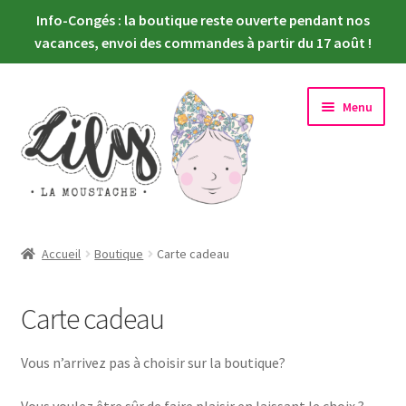
Info-Congés : la boutique reste ouverte pendant nos
vacances, envoi des commandes à partir du 17 août !
Aller
Aller
Menu
à
au
la
contenu
navigation
Ouvrir
Nouveautés
le
Accueil
Boutique
Carte cadeau
menu
Ouvrir
Choisir sa poupée
enfant
le
Carte cadeau
menu
Ouvrir
Habiller sa poupée
enfant
le
Vous n’arrivez pas à choisir sur la boutique?
menu
Newsletter
enfant