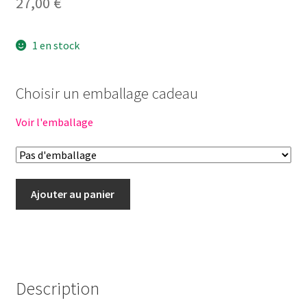
27,00
€
1 en stock
Choisir un emballage cadeau
Voir l'emballage
quantité
Ajouter au panier
de
Tenue
poupée
34cm
-
Description
CERISE