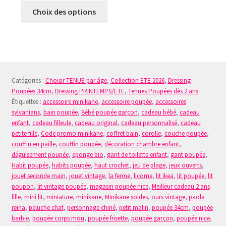
Ce
Choix des options
produit
a
plusieurs
variations.
Les
Catégories :
Choisir TENUE par âge
,
Collection ETE 2026
,
Dressing
options
Poupées 34cm
,
Dressing PRINTEMPS/ETE
,
Tenues Poupées dès 2 ans
peuvent
Étiquettes :
accessoire minikane
,
accessoire poupée
,
accessoires
être
sylvanians
,
bain poupée
,
Bébé poupée garçon
,
cadeau bébé
,
cadeau
choisies
enfant
,
cadeau filleule
,
cadeau original
,
cadeau personnalisé
,
cadeau
sur
petite fille
,
Code promo minikane
,
coffret bain
,
corolle
,
couche poupée
,
la
couffin en paille
,
couffin poupée
,
décoration chambre enfant
,
déguisement poupée
,
eponge bio
,
gant de toilette enfant
,
gant poupée
,
page
Habit poupée
,
habits poupée
,
haut crochet
,
jeu de plage
,
jeux ouverts
,
du
jouet seconde main
,
jouet vintage
,
la ferme
,
licorne
,
lit ikea
,
lit poupée
,
lit
produit
poupon
,
lit vintage poupée
,
magasin poupée nice
,
Meilleur cadeau 2 ans
fille
,
mini lit
,
miniature
,
minikane
,
Minikane soldes
,
ours vintage
,
paola
reina
,
peluche chat
,
personnage chiné
,
petit malin
,
poupée 34cm
,
poupée
barbie
,
poupée corps mou
,
poupée frisette
,
poupée garçon
,
poupée nice
,