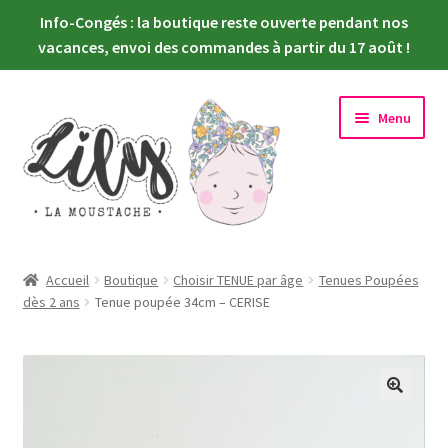
Info-Congés : la boutique reste ouverte pendant nos
vacances, envoi des commandes à partir du 17 août !
Aller
Aller
Menu
à
au
la
contenu
navigation
Ouvrir
Nouveautés
le
Accueil
Boutique
Choisir TENUE par âge
Tenues Poupées
menu
Ouvrir
dès 2 ans
Tenue poupée 34cm – CERISE
Choisir sa poupée
enfant
le
menu
Ouvrir
Habiller sa poupée
enfant
le
menu
Newsletter
enfant