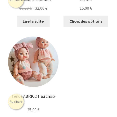
personnalisé
Le
Le
39,00
€
32,00
€
15,00
€
prix
prix
Ce
initial
actuel
Lire la suite
Choix des options
prod
était :
est :
a
39,00 €.
32,00 €.
plusi
varia
Les
opti
peuv
être
chois
sur
la
Tenue ABRICOT au choix
page
Rupture
du
25,00
€
prod