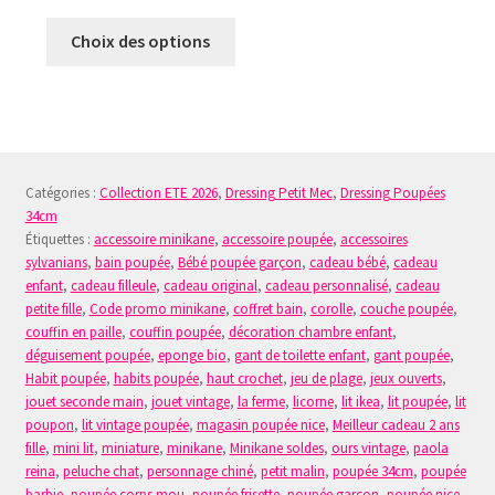
Ce
Choix des options
produit
a
plusieurs
variations.
Les
Catégories :
Collection ETE 2026
,
Dressing Petit Mec
,
Dressing Poupées
options
34cm
peuvent
Étiquettes :
accessoire minikane
,
accessoire poupée
,
accessoires
être
sylvanians
,
bain poupée
,
Bébé poupée garçon
,
cadeau bébé
,
cadeau
choisies
enfant
,
cadeau filleule
,
cadeau original
,
cadeau personnalisé
,
cadeau
sur
petite fille
,
Code promo minikane
,
coffret bain
,
corolle
,
couche poupée
,
la
couffin en paille
,
couffin poupée
,
décoration chambre enfant
,
déguisement poupée
,
eponge bio
,
gant de toilette enfant
,
gant poupée
,
page
Habit poupée
,
habits poupée
,
haut crochet
,
jeu de plage
,
jeux ouverts
,
du
jouet seconde main
,
jouet vintage
,
la ferme
,
licorne
,
lit ikea
,
lit poupée
,
lit
produit
poupon
,
lit vintage poupée
,
magasin poupée nice
,
Meilleur cadeau 2 ans
fille
,
mini lit
,
miniature
,
minikane
,
Minikane soldes
,
ours vintage
,
paola
reina
,
peluche chat
,
personnage chiné
,
petit malin
,
poupée 34cm
,
poupée
barbie
,
poupée corps mou
,
poupée frisette
,
poupée garçon
,
poupée nice
,