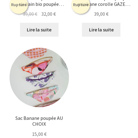
de bain bio poupée
minikane corolle GAZE
Rupture
Rupture
minikane
ROSE
Le
Le
39,00
€
32,00
€
39,00
€
prix
prix
initial
actuel
Lire la suite
Lire la suite
était :
est :
39,00 €.
32,00 €.
Sac Banane poupée AU
CHOIX
15,00
€