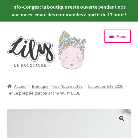
Info-Congés : la boutique reste ouverte pendant nos
vacances, envoi des commandes à partir du 17 août !
Aller
Aller
Menu
à
au
la
contenu
navigation
Ouvrir
Nouveautés
le
Accueil
Boutique
Les Nouveautés
Collection ETE 2026
menu
Ouvrir
Tenue poupée garçon 34cm- VICHY BLUE
Choisir sa poupée
enfant
le
menu
Ouvrir
Habiller sa poupée
enfant
le
menu
Newsletter
enfant