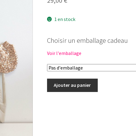
29,00
€
1 en stock
Choisir un emballage cadeau
Voir l'emballage
quantité
Ajouter au panier
de
Tenue
poupée
garçon
34cm-
VICHY
BLEU