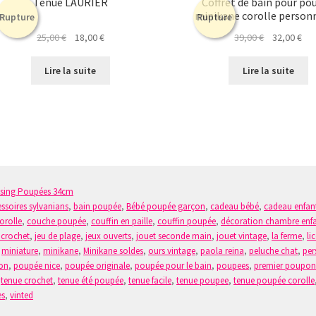
Tenue LAURIER
Coffret de bain pour po
minikane corolle person
Rupture
Rupture
Le
Le
Le
Le
25,00
€
18,00
€
39,00
€
32,00
€
prix
prix
prix
pri
initial
actuel
initial
act
Lire la suite
Lire la suite
était :
est :
était :
est 
25,00 €.
18,00 €.
39,00 €.
32,
ssing Poupées 34cm
ssoires sylvanians
,
bain poupée
,
Bébé poupée garçon
,
cadeau bébé
,
cadeau enfan
orolle
,
couche poupée
,
couffin en paille
,
couffin poupée
,
décoration chambre enf
 crochet
,
jeu de plage
,
jeux ouverts
,
jouet seconde main
,
jouet vintage
,
la ferme
,
li
,
miniature
,
minikane
,
Minikane soldes
,
ours vintage
,
paola reina
,
peluche chat
,
per
on
,
poupée nice
,
poupée originale
,
poupée pour le bain
,
poupees
,
premier poupo
,
tenue crochet
,
tenue été poupée
,
tenue facile
,
tenue poupee
,
tenue poupée corolle
es
,
vinted