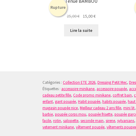
Tenue BAMBOU
Rupture
Le
Le
25,00
€
15,00
€
prix
prix
initial
actuel
Lire la suite
était :
est :
25,00 €.
15,00 €.
Catégories :
Collection ETE 2026
,
Dressing Petit Mec
,
Dre
Étiquettes :
accessoire minikane
,
accessoire poupée
,
acce
cadeau petite fille
,
Code promo minikane
,
coffret bain
,
c
enfant
,
gant poupée
,
Habit poupée
,
habits poupée
,
haut
magasin poupée nice
,
Meilleur cadeau 2 ans fille
,
mini lit
barbie
,
poupée corps mou
,
poupée frisette
,
poupée garç
facile
,
rotin
,
salopette
,
seconde main
,
sirene
,
sylvanians
vetement minikane
,
vêtement poupée
,
vêtements poupe