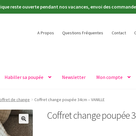
tique reste ouverte pendant nos vacances, envoi des commandes 
A Propos
Questions Fréquentes
Contact
Habiller sa poupée
Newsletter
Mon compte
offret de change
Coffret change poupée 34cm – VANILLE
Coffret change poupée 