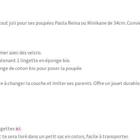
urtout joli pour ses poupées Paola Reina ou Minikane de 34cm. Con
er avec des velcro.
ntenant 1 lingette en éponge bio.
onge de coton bio pour poser la poupée
e à changer la couche et imiter ses parents. Offre un jouet durable
ingettes
ici
.
 te sera livré dans un petit sac en coton, facile à transporter.