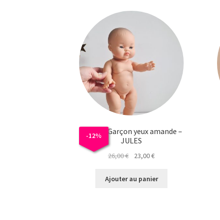
Poupée Garçon yeux amande –
-
12
%
JULES
Le
Le
26,00
€
23,00
€
prix
prix
initial
actuel
Ajouter au panier
était :
est :
26,00 €.
23,00 €.