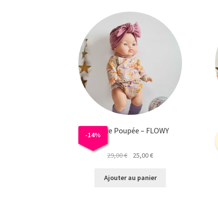
Tenue Poupée – FLOWY
-
14
%
Le
Le
29,00
€
25,00
€
prix
prix
initial
actuel
Ajouter au panier
était :
est :
29,00 €.
25,00 €.