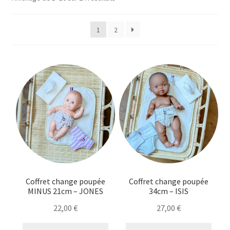
Ouvrir
Mon compte
du
le
plus
1
2
menu
récent
Ouvrir
Le Journal de Lily
au
enfant
le
plus
menu
ancien
enfant
Coffret change poupée
Coffret change poupée
MINUS 21cm – JONES
34cm – ISIS
22,00
€
27,00
€