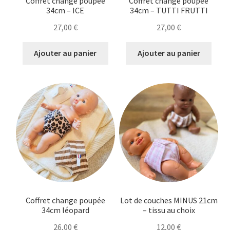
Coffret change poupée
Coffret change poupée
page
34cm – ICE
34cm – TUTTI FRUTTI
du
27,00
€
27,00
€
produit
Ajouter au panier
Ajouter au panier
Coffret change poupée
Lot de couches MINUS 21cm
34cm léopard
– tissu au choix
26,00
€
12,00
€