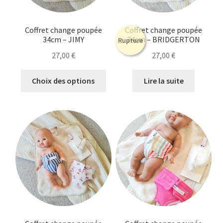
Coffret change poupée
Coffret change poupée
34cm – JIMY
34cm – BRIDGERTON
Rupture
27,00
€
27,00
€
Ce
Choix des options
Lire la suite
produit
a
plusieurs
variations.
Les
options
peuvent
être
choisies
sur
la