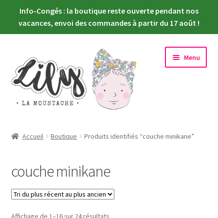
Info-Congés : la boutique reste ouverte pendant nos
vacances, envoi des commandes à partir du 17 août !
Aller
Aller
Menu
à
au
la
contenu
navigation
Ouvrir
Nouveautés
le
Accueil
Boutique
Produits identifiés “couche minikane”
menu
Ouvrir
Choisir sa poupée
enfant
le
couche minikane
menu
Ouvrir
Habiller sa poupée
enfant
le
menu
Newsletter
enfant
Trié
Affichage de 1–16 sur 24 résultats