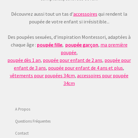
Découvrez aussi tout un tas d'
accessoires
qui rendent la
poupée de votre enfant si irrésistible...
Des poupées sexuées, d'inspiration Montessori, adaptées à
chaque âge :
poupée fille
,
poupée garçon
,
ma première
poupée
,
poupée dès 1 an
,
poupée pour enfant de 2 ans
,
poupée pour
enfant de 3 ans
,
poupée pour enfant de 4 ans et plus
,
vêtements pour poupées 34cm
,
accessoires pour poupée
34cm
A Propos
Questions Fréquentes
Contact