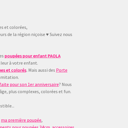
es et colorées,
urs de la région niçoise ♥ Suivez nous
ues
poupées pour enfant
PAOLA
leur à votre enfant.
es et colorés
.
Mais aussi des
Porte
imitation.
aite pour son 1er anniversaire
? Nous
 âge, plus complexes, colorées et fun.
tible...
,
ma première poupée
,
ments pour poupées 34cm
,
accessoires