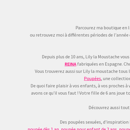
Parcourez ma boutique en li
ou retrouvez moi à différentes périodes de l'année 
Depuis plus de 10 ans, Lily la Moustache vous
REINA
fabriquées en Espagne. Choi
Vous trouverez aussi sur Lily la moustache tous 
Poupées
, une collecti
De quoi faire plaisir à vos enfants, à vos proches
avons ce qu'il vous faut ! Votre fille de 6 ans jou
Découvrez aussi tout 
Des poupées sexuées, d'inspiration
poupée dès 1 an
,
poupée pour enfant de 2 ans
,
poupé