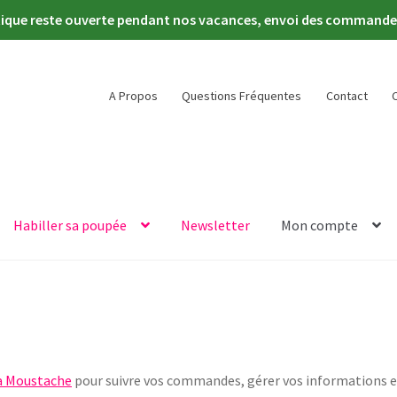
tique reste ouverte pendant nos vacances, envoi des commandes 
A Propos
Questions Fréquentes
Contact
Habiller sa poupée
Newsletter
Mon compte
la Moustache
pour suivre vos commandes, gérer vos informations et