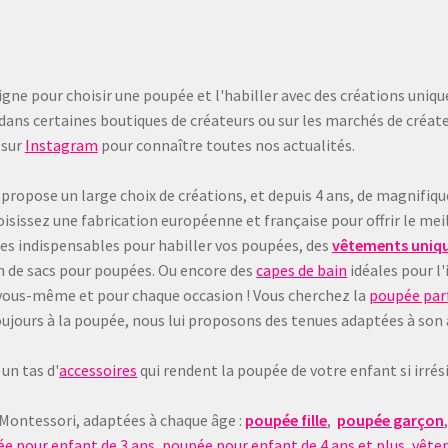
gne pour choisir une poupée et l'habiller avec des créations uniqu
dans certaines boutiques de créateurs ou sur les marchés de créate
sur
Instagram
pour connaître toutes nos actualités.
 propose un large choix de créations, et depuis 4 ans, de magnifiq
sissez une fabrication européenne et française pour offrir le meil
les indispensables pour habiller vos poupées, des
vêtements uniqu
on de sacs pour poupées. Ou encore des
capes de bain
idéales pour l'
 à vous-même et pour chaque occasion ! Vous cherchez la
poupée parf
e toujours à la poupée, nous lui proposons des tenues adaptées à son
un tas d'
accessoires
qui rendent la poupée de votre enfant si irrésis
 Montessori, adaptées à chaque âge :
poupée fille
,
poupée garçon
e pour enfant de 3 ans
,
poupée pour enfant de 4 ans et plus
,
vête