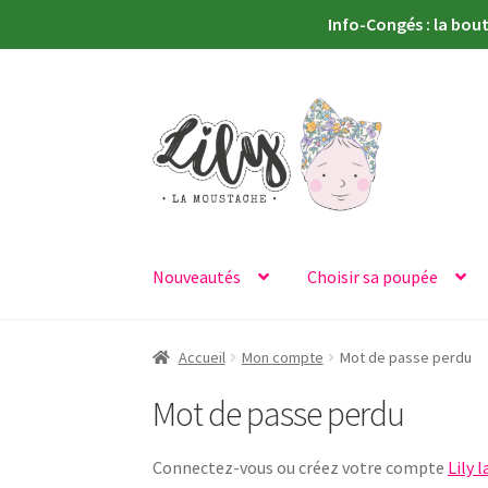
Info-Congés : la bou
Aller
Aller
à
au
la
contenu
navigation
Nouveautés
Choisir sa poupée
Accueil
Mon compte
Mot de passe perdu
Mot de passe perdu
Connectez-vous ou créez votre compte
Lily 