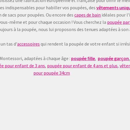
sissez une fabrication européenne et française pour offrir le meil
les indispensables pour habiller vos poupées, des
vêtements uniqu
on de sacs pour poupées. Ou encore des
capes de bain
idéales pour l'
 à vous-même et pour chaque occasion ! Vous cherchez la
poupée parf
e toujours à la poupée, nous lui proposons des tenues adaptées à son
un tas d'
accessoires
qui rendent la poupée de votre enfant si irrésis
 Montessori, adaptées à chaque âge :
poupée fille
,
poupée garçon
e pour enfant de 3 ans
,
poupée pour enfant de 4 ans et plus
,
vête
pour poupée 34cm