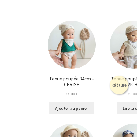
Tenue poupée 34cm –
Tenue poup
CERISE
34cm- VIC
Rupture
27,00
€
29,0
Ajouter au panier
Lire la 