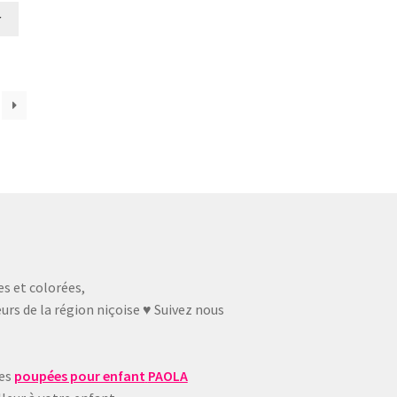
r
es et colorées,
urs de la région niçoise ♥ Suivez nous
ues
poupées pour enfant
PAOLA