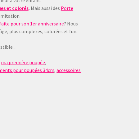
leur à votre enfant.
es et colorés
.
Mais aussi des
Porte
imitation.
aite pour son 1er anniversaire
? Nous
 âge, plus complexes, colorées et fun.
tible...
,
ma première poupée
,
ments pour poupées 34cm
,
accessoires