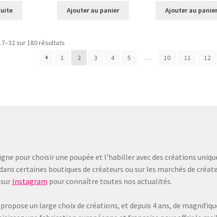
suite
Ajouter au panier
Ajouter au panie
Trié
17–32 sur 180 résultats
du
1
2
3
4
5
…
10
11
12
plus
récent
au
plus
ancien
gne pour choisir une poupée et l'habiller avec des créations uniqu
dans certaines boutiques de créateurs ou sur les marchés de créate
sur
Instagram
pour connaître toutes nos actualités.
 propose un large choix de créations, et depuis 4 ans, de magnifiq