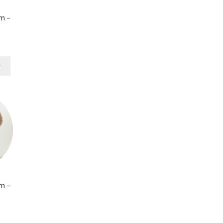
m –
r
m –