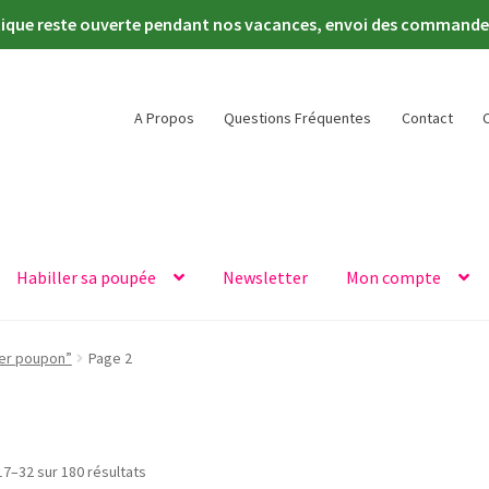
tique reste ouverte pendant nos vacances, envoi des commandes 
A Propos
Questions Fréquentes
Contact
Habiller sa poupée
Newsletter
Mon compte
ier poupon”
Page 2
Trié
17–32 sur 180 résultats