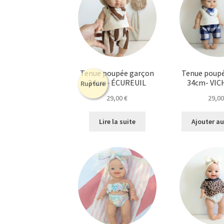
Tenue poupée garçon
Tenue poup
34cm- ÉCUREUIL
34cm- VIC
Rupture
29,00
€
29,0
Lire la suite
Ajouter au