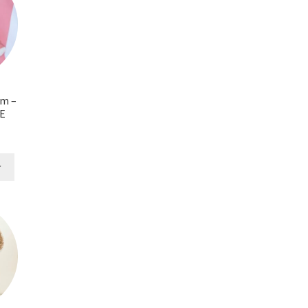
cm –
E
r