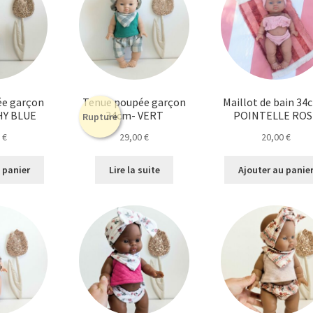
ée garçon
Tenue poupée garçon
Maillot de bain 34
HY BLUE
34cm- VERT
POINTELLE ROS
Rupture
0
€
29,00
€
20,00
€
 panier
Lire la suite
Ajouter au panie