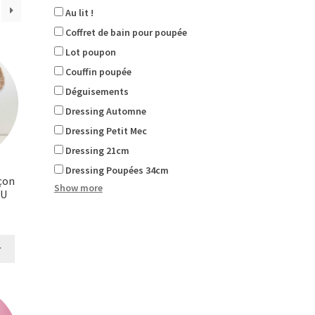
Au lit !
Coffret de bain pour poupée
Lot poupon
Couffin poupée
Déguisements
Dressing Automne
Dressing Petit Mec
Dressing 21cm
Dressing Poupées 34cm
çon
Show more
EU
r