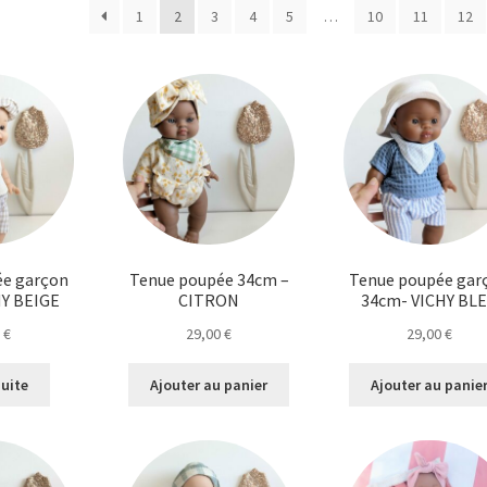
du
1
2
3
4
5
…
10
11
12
plus
récent
au
plus
ancien
ée garçon
Tenue poupée 34cm –
Tenue poupée gar
HY BEIGE
CITRON
34cm- VICHY BL
0
€
29,00
€
29,00
€
suite
Ajouter au panier
Ajouter au panie