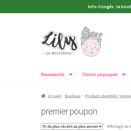
Info-Congés : la bou
Aller
Aller
à
au
la
contenu
navigation
Nouveautés
Choisir sa poupée
Accueil
Boutique
Produits identifiés “prem
premier poupon
Affichage de 