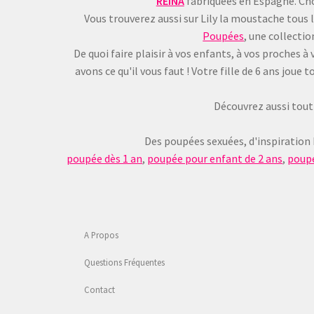
REINA
fabriquées en Espagne. Choi
Vous trouverez aussi sur Lily la moustache tous 
Poupées
, une collecti
De quoi faire plaisir à vos enfants, à vos proches
avons ce qu'il vous faut ! Votre fille de 6 ans jou
Découvrez aussi tout 
Des poupées sexuées, d'inspiration
poupée dès 1 an
,
poupée pour enfant de 2 ans
,
poupé
A Propos
Questions Fréquentes
Contact