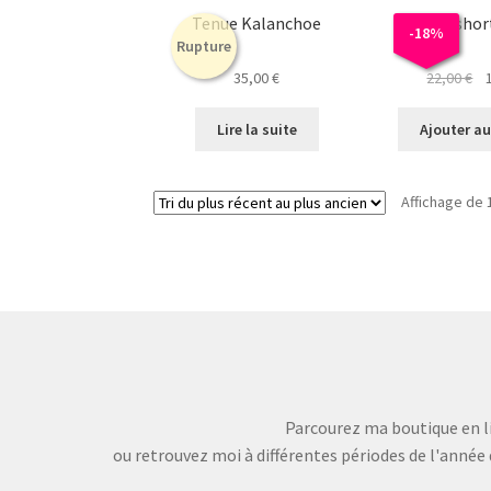
la
Tenue Kalanchoe
Combi sho
-
18
%
page
Rupture
du
Le
35,00
€
22,00
€
produit
pr
ini
Lire la suite
Ajouter au
éta
22
Affichage de 
Parcourez ma boutique en li
ou retrouvez moi à différentes périodes de l'année 