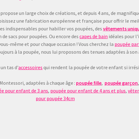
 propose un large choix de créations, et depuis 4 ans, de magnifiq
sissez une fabrication européenne et française pour offrir le meil
les indispensables pour habiller vos poupées, des
vêtements uniqu
on de sacs pour poupées. Ou encore des
capes de bain
idéales pour l'
 à vous-même et pour chaque occasion ! Vous cherchez la
poupée parf
e toujours à la poupée, nous lui proposons des tenues adaptées à son
un tas d'
accessoires
qui rendent la poupée de votre enfant si irrésis
 Montessori, adaptées à chaque âge :
poupée fille
,
poupée garçon
e pour enfant de 3 ans
,
poupée pour enfant de 4 ans et plus
,
vête
pour poupée 34cm