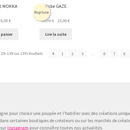
la
rt MOKKA
Robe GAZE
page
Rupture
du
Le
Le
Le
18,00
€
22,00
€
15,00
€
produit
ix
prix
prix
prix
tial
actuel
initial
actuel
 panier
Lire la suite
it :
est :
était :
est :
,00 €.
18,00 €.
22,00 €.
15,00 €.
Trié
129–139 sur 139 résultats
1
2
3
…
6
7
8
du
plus
récent
au
plus
ancien
gne pour choisir une poupée et l'habiller avec des créations uniqu
dans certaines boutiques de créateurs ou sur les marchés de créate
sur
Instagram
pour connaître toutes nos actualités.