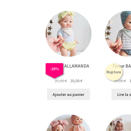
Tenue – ALLAMANDA
Tenue B
-
20
%
Rupture
Le
Le
Le
25,00
€
20,00
€
25,00
€
prix
prix
pr
initial
actuel
ini
Ajouter au panier
Lire la 
était :
est :
éta
25,00 €.
20,00 €.
25