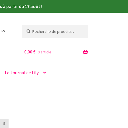
à partir du 17 août !
Recherche
Recherche
CGV
pour :
0,00
€
0 article
Le Journal de Lily
9