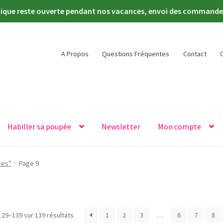
tique reste ouverte pendant nos vacances, envoi des commandes 
A Propos
Questions Fréquentes
Contact
Habiller sa poupée
Newsletter
Mon compte
ees”
Page 9
Trié
129–139 sur 139 résultats
1
2
3
…
6
7
8