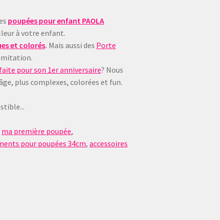
ues
poupées pour enfant
PAOLA
leur à votre enfant.
es et colorés
.
Mais aussi des
Porte
imitation.
aite pour son 1er anniversaire
? Nous
 âge, plus complexes, colorées et fun.
tible...
,
ma première poupée
,
ments pour poupées 34cm
,
accessoires