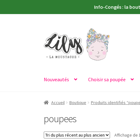
Info-Congés : la bou
Aller
Aller
à
au
la
contenu
navigation
Nouveautés
Choisir sa poupée
Accueil
Boutique
Produits identifiés “poup
poupees
Affichage de 