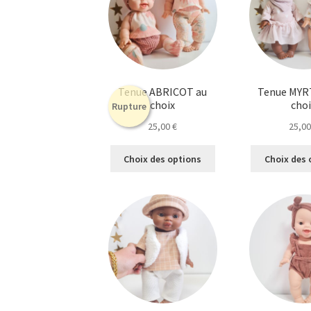
Tenue ABRICOT au
Tenue MYR
choix
cho
Rupture
25,00
€
25,0
Ce
Choix des options
Choix des 
produit
a
plusieurs
variations.
Les
options
peuvent
être
choisies
sur