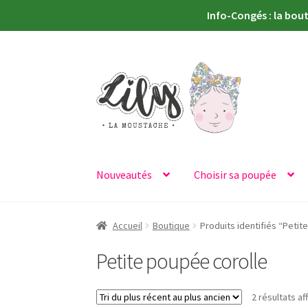
Info-Congés : la bou
Aller
Aller
à
au
la
contenu
navigation
Nouveautés
Choisir sa poupée
Accueil
Boutique
Produits identifiés “Petit
Petite poupée corolle
2 résultats af