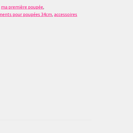
,
ma première poupée
,
ments pour poupées 34cm
,
accessoires