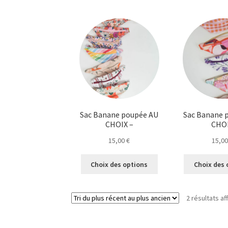
Sac Banane poupée AU
Sac Banane 
CHOIX –
CHO
15,00
€
15,0
Ce
Choix des options
Choix des 
produit
a
plusieurs
2 résultats af
variations.
Les
options