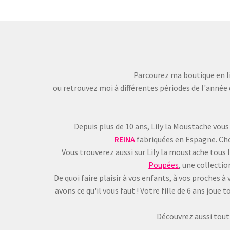
peuvent
être
choisies
sur
la
page
Parcourez ma boutique en li
du
ou retrouvez moi à différentes périodes de l'année 
produit
Depuis plus de 10 ans, Lily la Moustache vous
REINA
fabriquées en Espagne. Choi
Vous trouverez aussi sur Lily la moustache tous 
Poupées
, une collecti
De quoi faire plaisir à vos enfants, à vos proches
avons ce qu'il vous faut ! Votre fille de 6 ans jou
Découvrez aussi tout 