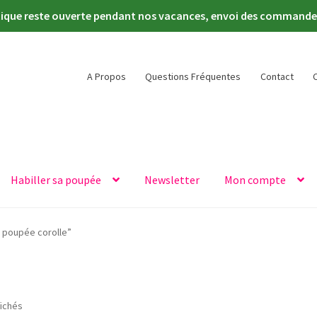
tique reste ouverte pendant nos vacances, envoi des commandes 
A Propos
Questions Fréquentes
Contact
Habiller sa poupée
Newsletter
Mon compte
e poupée corolle”
Trié
fichés