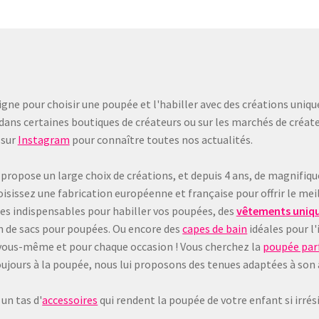
récent
peuvent
au
être
plus
choisies
ancien
sur
la
page
gne pour choisir une poupée et l'habiller avec des créations uniqu
du
dans certaines boutiques de créateurs ou sur les marchés de créate
produit
sur
Instagram
pour connaître toutes nos actualités.
 propose un large choix de créations, et depuis 4 ans, de magnifiq
sissez une fabrication européenne et française pour offrir le meil
les indispensables pour habiller vos poupées, des
vêtements uniqu
on de sacs pour poupées. Ou encore des
capes de bain
idéales pour l'
 à vous-même et pour chaque occasion ! Vous cherchez la
poupée parf
e toujours à la poupée, nous lui proposons des tenues adaptées à son
un tas d'
accessoires
qui rendent la poupée de votre enfant si irrésis