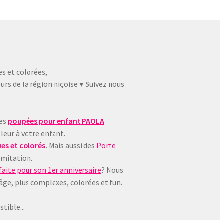
es et colorées,
urs de la région niçoise ♥ Suivez nous
ues
poupées pour enfant
PAOLA
leur à votre enfant.
es et colorés
.
Mais aussi des
Porte
imitation.
aite pour son 1er anniversaire
? Nous
 âge, plus complexes, colorées et fun.
tible...