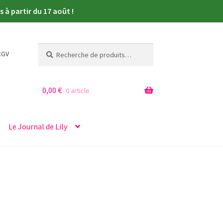
à partir du 17 août !
Recherche
Recherche
CGV
pour :
0,00
€
0 article
Le Journal de Lily