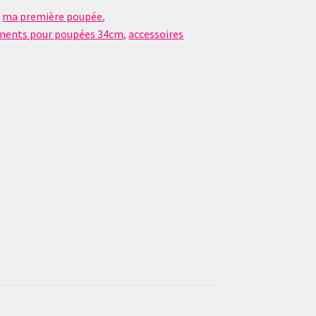
,
ma première poupée
,
ments pour poupées 34cm
,
accessoires