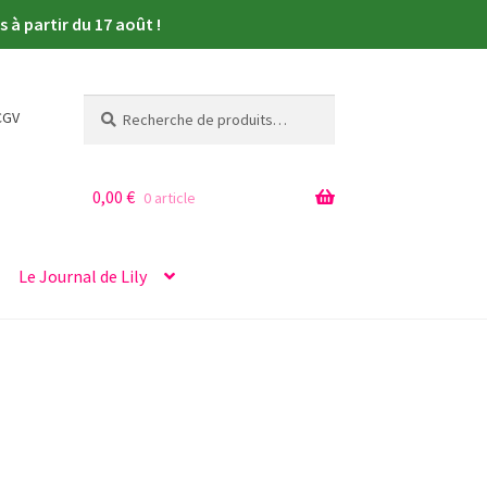
à partir du 17 août !
Recherche
Recherche
CGV
pour :
0,00
€
0 article
Le Journal de Lily