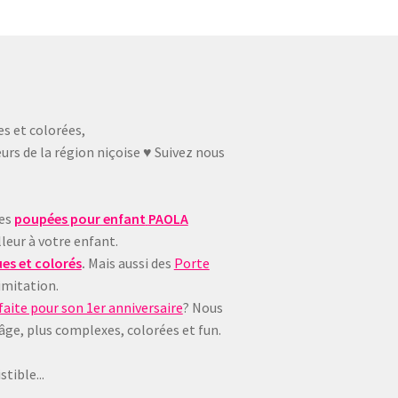
es et colorées,
urs de la région niçoise ♥ Suivez nous
ues
poupées pour enfant
PAOLA
leur à votre enfant.
es et colorés
.
Mais aussi des
Porte
imitation.
aite pour son 1er anniversaire
? Nous
 âge, plus complexes, colorées et fun.
tible...