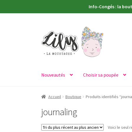
Info-Congés : la bou
Aller
Aller
à
au
la
contenu
navigation
Nouveautés
Choisir sa poupée
Accueil
Boutique
Produits identifiés “journa
journaling
Voici le seul r