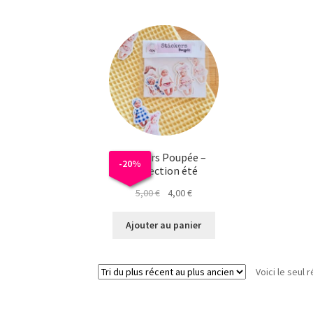
Stickers Poupée –
-
20
%
Collection été
Le
Le
5,00
€
4,00
€
prix
prix
initial
actuel
Ajouter au panier
était :
est :
5,00 €.
4,00 €.
Voici le seul r