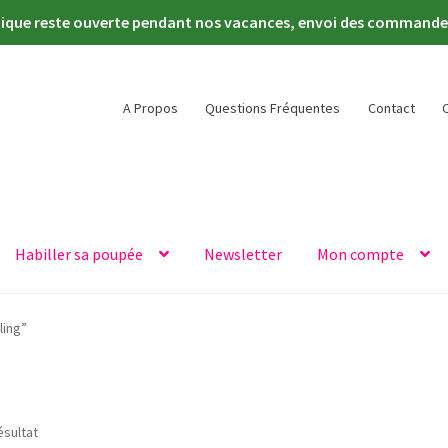
tique reste ouverte pendant nos vacances, envoi des commandes 
A Propos
Questions Fréquentes
Contact
Habiller sa poupée
Newsletter
Mon compte
ling”
ésultat