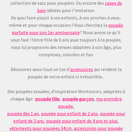
collection de sacs pour poupées. Ou encore des
capes de
bain
idéales pour l'imitation.
De quoi faire plaisir à vos enfants, à vos proches à vous-
même et pour chaque occasion ! Vous cherchez la
poupée
parfaite pour son 1er anniversaire
? Nous avons ce qu'il
vous faut ! Votre fille de 6 ans joue toujours à la poupée,
nous lui proposons des tenues adaptées à son âge, plus
complexes, colorées et fun.
Découvrez aussi tout un tas d'
accessoires
qui rendent la
poupée de votre enfant si irrésistible...
Des poupées sexuées, d'inspiration Montessori, adaptées à
chaque âge :
poupée fille
,
poupée garçon
,
ma première
poupée
,
poupée dès 1 an
,
poupée pour enfant de 2 ans
,
poupée pour
enfant de 3 ans
,
poupée pour enfant de 4 ans et plus
,
vêtements pour poupées 34cm
,
accessoires pour poupée