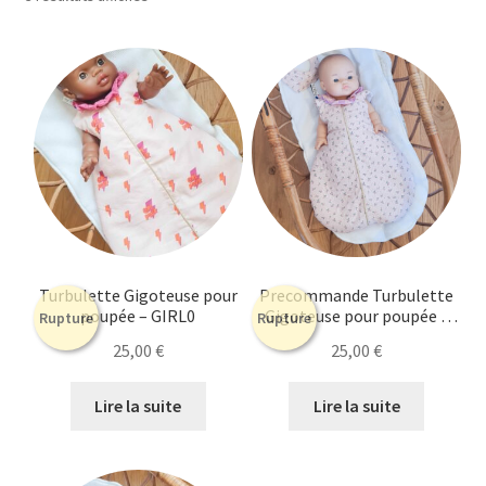
Ouvrir
Mon compte
du
le
plus
menu
récent
Ouvrir
Le Journal de Lily
au
enfant
le
plus
menu
ancien
enfant
Turbulette Gigoteuse pour
Precommande Turbulette
poupée – GIRL0
Gigoteuse pour poupée –
Rupture
Rupture
Cerises
25,00
€
25,00
€
Lire la suite
Lire la suite