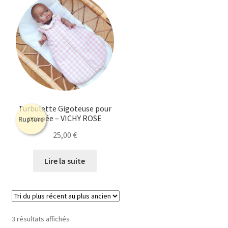
Turbulette Gigoteuse pour
poupée – VICHY ROSE
Rupture
25,00
€
Lire la suite
Trié
3 résultats affichés