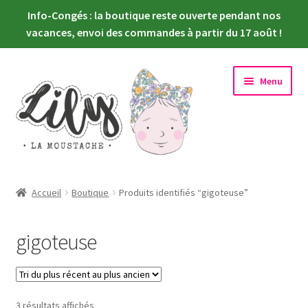
Info-Congés : la boutique reste ouverte pendant nos
vacances, envoi des commandes à partir du 17 août !
Aller
Aller
Menu
à
au
la
contenu
navigation
Ouvrir
Nouveautés
le
Accueil
Boutique
Produits identifiés “gigoteuse”
menu
Ouvrir
Choisir sa poupée
enfant
le
gigoteuse
menu
Ouvrir
Habiller sa poupée
enfant
le
menu
Newsletter
enfant
Trié
3 résultats affichés