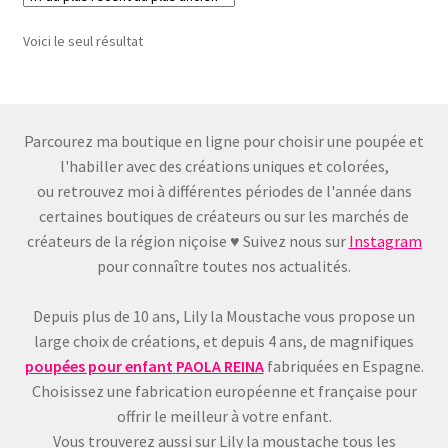
variations.
Les
Voici le seul résultat
options
peuvent
être
choisies
Parcourez ma boutique en ligne pour choisir une poupée et
sur
l'habiller avec des créations uniques et colorées,
la
ou retrouvez moi à différentes périodes de l'année dans
page
certaines boutiques de créateurs ou sur les marchés de
du
créateurs de la région niçoise ♥ Suivez nous sur
Instagram
produit
pour connaître toutes nos actualités.
Depuis plus de 10 ans, Lily la Moustache vous propose un
large choix de créations, et depuis 4 ans, de magnifiques
poupées pour enfant
PAOLA REINA
fabriquées en Espagne.
Choisissez une fabrication européenne et française pour
offrir le meilleur à votre enfant.
Vous trouverez aussi sur Lily la moustache tous les