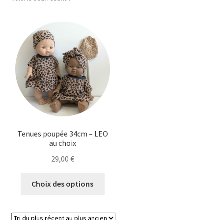
Ouvrir
Mon compte
le
menu
Ouvrir
Le Journal de Lily
enfant
le
menu
enfant
Tenues poupée 34cm – LEO
au choix
29,00
€
Ce
Choix des options
produit
a
plusieurs