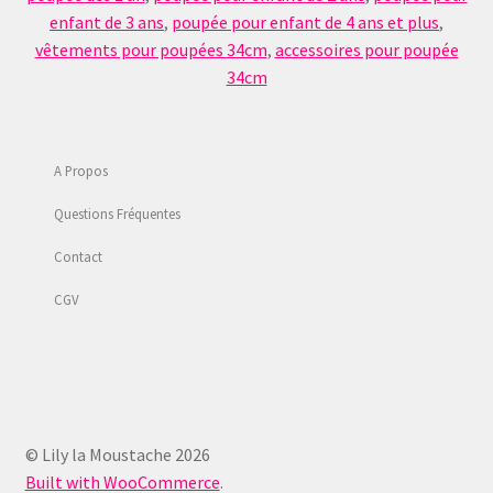
enfant de 3 ans
,
poupée pour enfant de 4 ans et plus
,
vêtements pour poupées 34cm
,
accessoires pour poupée
34cm
A Propos
Questions Fréquentes
Contact
CGV
© Lily la Moustache 2026
Built with WooCommerce
.