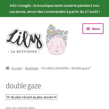
Info-Congés : la boutique reste ouverte pendant nos
vacances, envoi des commandes à partir du 17 août !
Aller
Aller
Menu
à
au
la
contenu
navigation
Ouvrir
Nouveautés
le
Accueil
Boutique
Produits identifiés “double gaze”
menu
Ouvrir
Choisir sa poupée
enfant
le
double gaze
menu
Ouvrir
Habiller sa poupée
enfant
le
menu
Newsletter
enfant
Voici le seul résultat