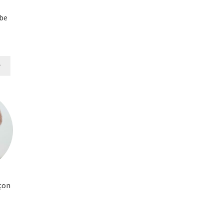
be
r
çon