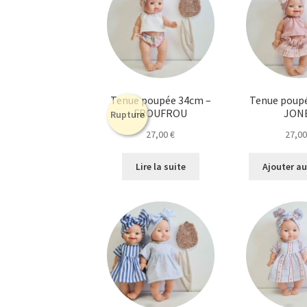
Tenue poupée 34cm –
Tenue poup
FROUFROU
JON
Rupture
27,00
€
27,0
Lire la suite
Ajouter au