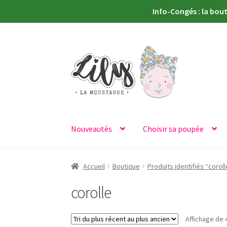
Info-Congés : la bou
Aller
Aller
à
au
la
contenu
navigation
Nouveautés
Choisir sa poupée
Accueil
Boutique
Produits identifiés “coroll
corolle
Affichage de 