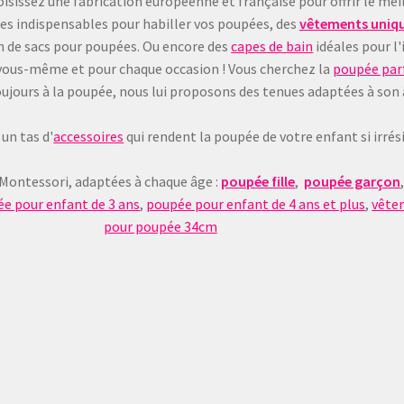
sissez une fabrication européenne et française pour offrir le meil
les indispensables pour habiller vos poupées, des
vêtements uniqu
on de sacs pour poupées. Ou encore des
capes de bain
idéales pour l'
 à vous-même et pour chaque occasion ! Vous cherchez la
poupée parf
e toujours à la poupée, nous lui proposons des tenues adaptées à son
un tas d'
accessoires
qui rendent la poupée de votre enfant si irrésis
 Montessori, adaptées à chaque âge :
poupée fille
,
poupée garçon
e pour enfant de 3 ans
,
poupée pour enfant de 4 ans et plus
,
vête
pour poupée 34cm