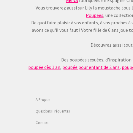
REINA
fabriquées en Espagne. Choi
Vous trouverez aussi sur Lily la moustache tous 
Poupées
, une collecti
De quoi faire plaisir à vos enfants, à vos proches
avons ce qu'il vous faut ! Votre fille de 6 ans jou
Découvrez aussi tout 
Des poupées sexuées, d'inspiration
poupée dès 1 an
,
poupée pour enfant de 2 ans
,
poupé
A Propos
Questions Fréquentes
Contact