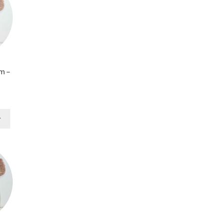
m –
Le
rix
ctuel
r
st :
2,00 €.