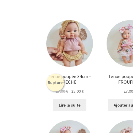
Tenue poupée 34cm –
Tenue poup
PECHE
FROUF
Rupture
Le
Le
27,00
€
25,00
€
27,0
prix
prix
initial
actuel
Lire la suite
Ajouter au
était :
est :
27,00 €.
25,00 €.