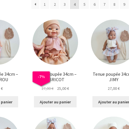
du
1
2
3
4
5
6
7
8
9
plus
récent
au
plus
ancien
ée 34cm –
Tenue poupée 34cm –
Tenue poupée 34c
-
7
%
ROU
ABRICOT
JIMY
Le
Le
0
€
27,00
€
25,00
€
27,00
€
prix
prix
initial
actuel
 panier
Ajouter au panier
Ajouter au panie
était :
est :
27,00 €.
25,00 €.