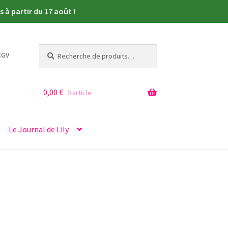
à partir du 17 août !
Recherche
Recherche
CGV
pour :
0,00
€
0 article
Le Journal de Lily