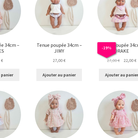
ée 34cm –
Tenue poupée 34cm –
Tenue poupée 34c
-
19
%
ES
JIMY
DRAKE
Le
0
€
27,00
€
27,00
€
22,00
€
prix
p
initial
a
 panier
Ajouter au panier
Ajouter au panie
était :
e
27,00 €.
2