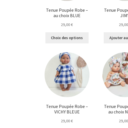
Tenue Poupée Robe –
Tenue Poup
au choix BLUE
JIM
29,00
€
29,0
Ce
Choix des options
Ajouter au
produit
a
plusieurs
variations.
Les
options
peuvent
être
choisies
sur
la
Tenue Poupée Robe –
Tenue Poup
page
VICHY BLEUE
au choix
du
29,00
€
29,0
produit