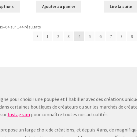
Ce
options
Ajouter au panier
Lire la suite
produit
a
plusieurs
Trié
49–64 sur 144 résultats
variations.
du
1
2
3
4
5
6
7
8
9
Les
plus
options
récent
peuvent
au
être
plus
choisies
ancien
sur
la
page
du
produit
gne pour choisir une poupée et l'habiller avec des créations uniqu
dans certaines boutiques de créateurs ou sur les marchés de créate
sur
Instagram
pour connaître toutes nos actualités.
 propose un large choix de créations, et depuis 4 ans, de magnifiq