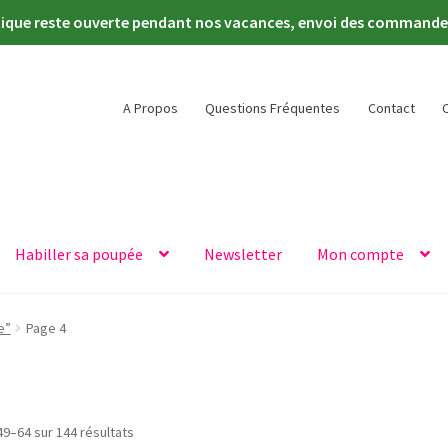
tique reste ouverte pendant nos vacances, envoi des commandes 
A Propos
Questions Fréquentes
Contact
Habiller sa poupée
Newsletter
Mon compte
e”
Page 4
Trié
49–64 sur 144 résultats