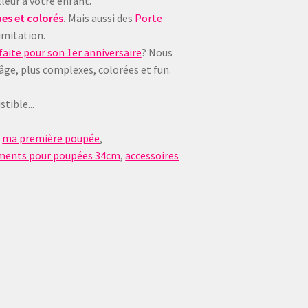
leur à votre enfant.
es et colorés
.
Mais aussi des
Porte
imitation.
aite pour son 1er anniversaire
? Nous
 âge, plus complexes, colorées et fun.
tible...
,
ma première poupée
,
ments pour poupées 34cm
,
accessoires