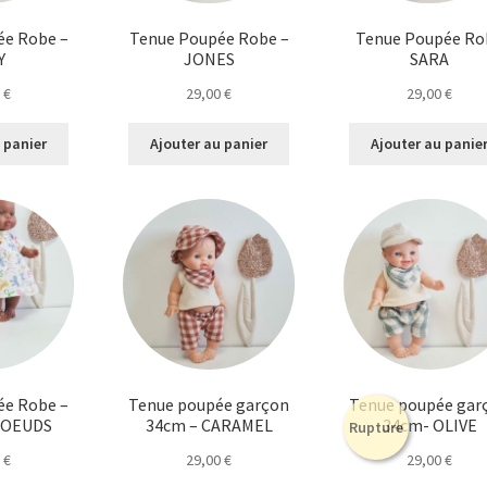
ée Robe –
Tenue Poupée Robe –
Tenue Poupée Ro
Y
JONES
SARA
0
€
29,00
€
29,00
€
 panier
Ajouter au panier
Ajouter au panie
ée Robe –
Tenue poupée garçon
Tenue poupée gar
 NOEUDS
34cm – CARAMEL
34cm- OLIVE
Rupture
0
€
29,00
€
29,00
€