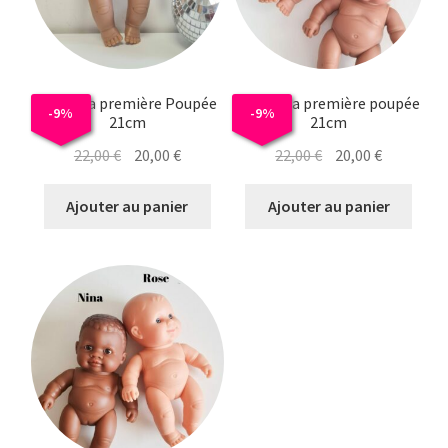
LOLA Ma première Poupée
ENZO Ma première poupée
-
9
%
-
9
%
21cm
21cm
Le
Le
Le
Le
22,00
€
20,00
€
22,00
€
20,00
€
prix
prix
prix
prix
initial
actuel
initial
actuel
Ajouter au panier
Ajouter au panier
était :
est :
était :
est :
22,00 €.
20,00 €.
22,00 €.
20,00 €.