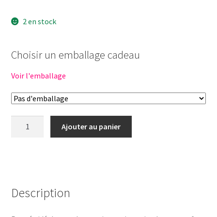
2 en stock
Choisir un emballage cadeau
Voir l'emballage
quantité
Ajouter au panier
de
SANDRO
Ma
première
poupée
Description
21cm