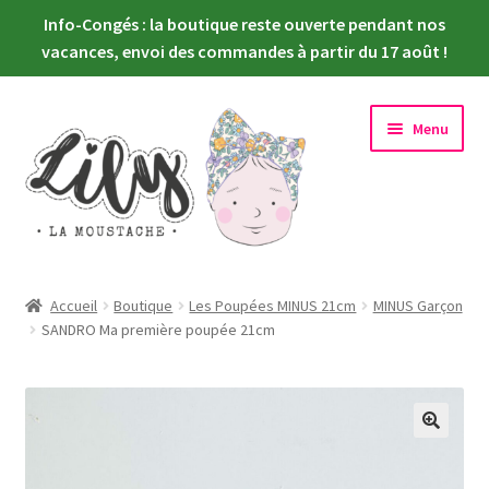
Info-Congés : la boutique reste ouverte pendant nos
vacances, envoi des commandes à partir du 17 août !
Aller
Aller
Menu
à
au
la
contenu
navigation
Ouvrir
Nouveautés
le
Accueil
Boutique
Les Poupées MINUS 21cm
MINUS Garçon
menu
Ouvrir
SANDRO Ma première poupée 21cm
Choisir sa poupée
enfant
le
menu
Ouvrir
Habiller sa poupée
enfant
le
menu
Newsletter
enfant