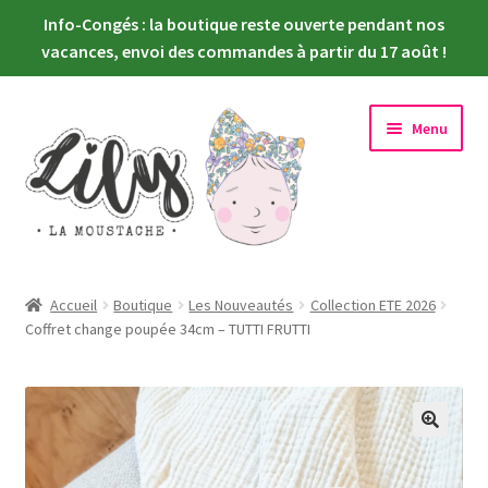
Info-Congés : la boutique reste ouverte pendant nos
vacances, envoi des commandes à partir du 17 août !
Aller
Aller
Menu
à
au
la
contenu
navigation
Ouvrir
Nouveautés
le
Accueil
Boutique
Les Nouveautés
Collection ETE 2026
menu
Ouvrir
Coffret change poupée 34cm – TUTTI FRUTTI
Choisir sa poupée
enfant
le
menu
Ouvrir
Habiller sa poupée
enfant
le
menu
Newsletter
enfant