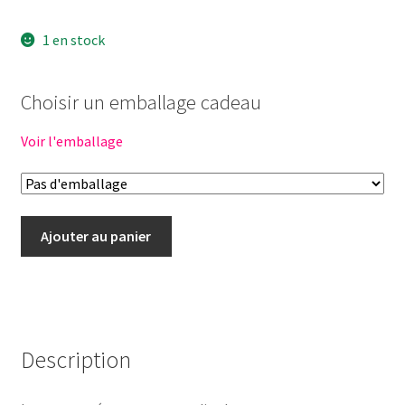
1 en stock
Choisir un emballage cadeau
Voir l'emballage
quantité
Ajouter au panier
de
Coffret
change
poupée
34cm
Description
-
TUTTI