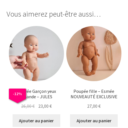
Vous aimerez peut-être aussi…
Poupée Garçon yeux
Poupée fille – Esmée
-
12
%
amande – JULES
NOUVEAUTÉ EXCLUSIVE
Le
Le
26,00
€
23,00
€
27,00
€
prix
prix
initial
actuel
Ajouter au panier
Ajouter au panier
était :
est :