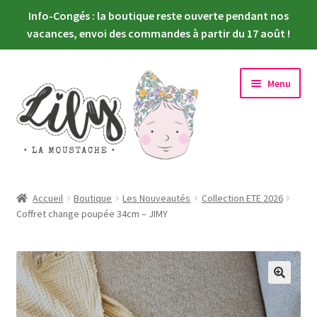
Info-Congés : la boutique reste ouverte pendant nos
vacances, envoi des commandes à partir du 17 août !
Aller
Aller
Menu
à
au
la
contenu
navigation
Ouvrir
Nouveautés
le
Accueil
Boutique
Les Nouveautés
Collection ETE 2026
menu
Ouvrir
Coffret change poupée 34cm – JIMY
Choisir sa poupée
enfant
le
menu
Ouvrir
Habiller sa poupée
enfant
le
menu
Newsletter
enfant