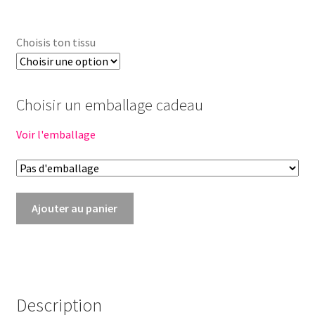
Choisis ton tissu
Choisir un emballage cadeau
Voir l'emballage
quantité
Ajouter au panier
de
Coffret
change
poupée
34cm
Description
-