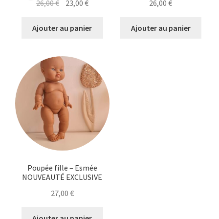
Le
Le
26,00
€
23,00
€
26,00
€
prix
prix
initial
actuel
Ajouter au panier
Ajouter au panier
était :
est :
26,00 €.
23,00 €.
Poupée fille – Esmée
NOUVEAUTÉ EXCLUSIVE
27,00
€
Ajouter au panier