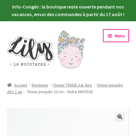
Info-Congés : la boutique reste ouverte pendant nos
vacances, envoi des commandes à partir du 17 août !
Aller
Aller
Menu
à
au
la
contenu
navigation
Ouvrir
Nouveautés
le
Accueil
Boutique
Choisir TENUE par âge
Tenue poupée
menu
Ouvrir
dès 1 an
Tenue poupée 21cm – Robe MATISSE
Choisir sa poupée
enfant
le
menu
Ouvrir
Habiller sa poupée
enfant
le
menu
Newsletter
enfant