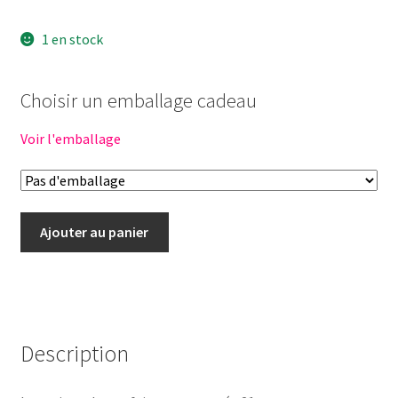
1 en stock
Choisir un emballage cadeau
Voir l'emballage
quantité
Ajouter au panier
de
Tenue
poupée
21cm
-
Description
Robe
MATISSE